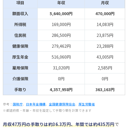
項目
年収
月収
額面収入
5,640,000円
470,000円
所得税
169,000円
14,083円
住民税
286,500円
23,875円
健康保険
279,462円
23,288円
厚生年金
516,060円
43,005円
雇用保険
31,020円
2,585円
介護保険
0円
0円
手取り
4,357,958円
363,163円
参考：
国税庁
、
日本年金機構
、
全国健康保険協会
、
厚生労働省
※都道府県・年齢・年収を設定して手取り額を計算できます
月収47
万円の手取りは約36.3万円、年間では約435万円
で