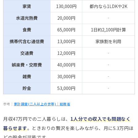
家賃
130,000円
都内なら1LDKや2K
水道光熱費
20,000円
‐
食費
65,000円
1日約2,100円計算
携帯代含む通信費
13,000円
家族割を利用
交通費
12,000円
‐
娯楽費・交際費
40,000円
‐
雑費
30,000円
‐
貯金
53,000円
‐
参考：
家計調査(二人以上の世帯)｜総務省
月収47万円での二人暮らしは、
1人分での収入でも問題なく
暮らせます
。ときおりの贅沢を楽しみながら、月に5.3万円ほ
どの貯金が可能です。