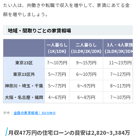
たい人は、共働きや転職で収入を増やして、家賃にあてる金
額を増やしましょう。
地域・間取りごとの家賃相場
一人暮らし
二人暮らし
3人・4人家族
(1K/1DK)
(1LDK/2K/2DK)
(2LDK/3K/3DK)
東京23区
7～10万円
9～15万円
11～23万円
東京23区外
5～7万円
6～10万円
7～12万円
神奈川・埼玉・千葉
5～7万円
6～9万円
8～11万円
大阪・名古屋・福岡
4～6万円
6～8万円
7～10万円
参考：
全国の家賃相場｜SUUMO
月収47万円の住宅ローンの目安は2,820~3,384万