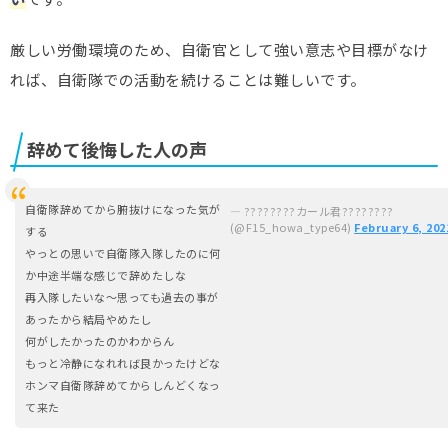
厳しい労働環境のため、自衛官として強い意志や目標がなけ
れば、自衛隊での活動を続けることは難しいです。
辞めて後悔した人の声
自衛隊辞めてから腑抜けになった気が
— ????????カール君????????
(@F15_howa_type64)
February 6, 202
する
やっとの思いで自衛隊入隊したのに何
か中途半端な感じで辞めたしな
再入隊したいな〜思っても過去の事が
あったから結局やめたし
何がしたかったのかわからん
もっと冷静になれれば良かったけどな
ホンマ自衛隊辞めてからしんどくなっ
て来た