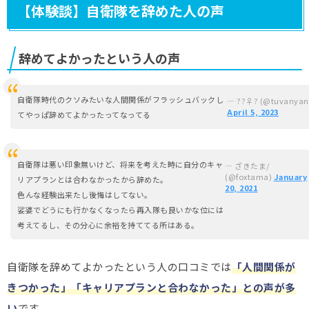
【体験談】自衛隊を辞めた人の声
辞めてよかったという人の声
自衛隊時代のクソみたいな人間関係がフラッシュバックし
— ??‍♀️? (@tuvanyan
April 5, 2023
てやっぱ辞めてよかったってなってる
自衛隊は悪い印象無いけど、将来を考えた時に自分のキャ
— ざきたま/
(@foxtama)
January
リアプランとは合わなかったから辞めた。
20, 2021
色んな経験出来たし後悔はしてない。
娑婆でどうにも行かなくなったら再入隊も良いかな位には
考えてるし、その分心に余裕を持ててる所はある。
自衛隊を辞めてよかったという人の口コミでは
「人間関係が
きつかった」「キャリアプランと合わなかった」との声が多
い
です。