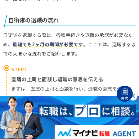
自衛隊の退職の流れ
自衛隊を退職する際は、各種手続きや退職の承認が必要なた
め、
最短でも2ヶ月の期間が必要です
。ここでは、退職するま
での大まかな流れをご紹介します。
STEP1
直属の上司と面談し退職の意思を伝える
まずは、直属の上司と面談を行い、退職の意志を伝えま
す。退職を阻止されないようにするためにも、明確な退職
目次
理由を用意しておきましょう。
STEP2