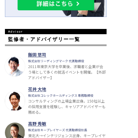
監修者・アドバイザリー一覧
飯田 悠司
株式会社リーディングマーク 代表取締役
2011年東京大学を卒業後、求職者と企業が会
う場として多くの就活イベントを開催。【外部
アドバイザー】
花井 大地
株式会社コレックホールディングス 専務取締役
コンサルティングの上場企業出身。150社以上
の採用支援を経験し、キャリアアドバイザーも
務める。
高野 秀敏
株式会社キープレイヤーズ 代表取締役社長
東北大→インテリジェンス出身、キープレイヤ