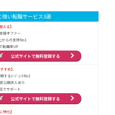
に強い転職サービス3選
狙える】
直接オファー
上からの支持No1
で転職率UP
公式サイトで
無料登録する
おすすめ】
するｴｰｼﾞｪﾝﾄNo1
の非公開求人あり
任でサポート
公式サイトで
無料登録する
界に特化】