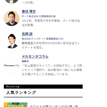
ーズ代表。
春日 博文
ポート株式会社 代表取締役社長
2011年、学習院大学を卒業後、ポート株式会
社を創業。
吉岡 諒
株式会社ウィルゲート 専務取締役COO
慶應義塾大学在学中の2006年に株式会社ウィ
ルゲートを設立。
メルセンヌコラム
編集部
「史上最高のキャリア」を目指す方に、より良
いキャリア選択や、悩み解消の一助になる情報
をお届けすることを目指しています。
人気ランキング
ホワイト企業ランキング351選！転