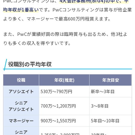
PwCコンサルティングは、
4大会計事務所(BIG4)の中で、平
均年収が1番高い
です。PwCコンサルティングは賞与が他企業
より多く、マネージャーで最高600万円程貰えます。
また、PwCが業績好調の際は臨時賞与も出るため、他3社よ
りも多くの収入を得やすいです。
役職別の平均年収
役職
年収(推定)
年次目安
アソシエイト
530万～790万円
新卒～3年目
シニア
700万～1,200万円
3～8年目
アソシエイト
マネージャー
900万～1,550万円
5年目～10年目
シニア