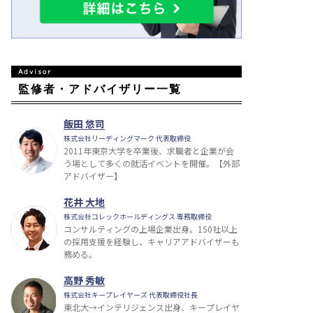
監修者・アドバイザリー一覧
飯田 悠司
株式会社リーディングマーク 代表取締役
2011年東京大学を卒業後、求職者と企業が会
う場として多くの就活イベントを開催。【外部
アドバイザー】
花井 大地
株式会社コレックホールディングス 専務取締役
コンサルティングの上場企業出身。150社以上
の採用支援を経験し、キャリアアドバイザーも
務める。
高野 秀敏
株式会社キープレイヤーズ 代表取締役社長
東北大→インテリジェンス出身、キープレイヤ