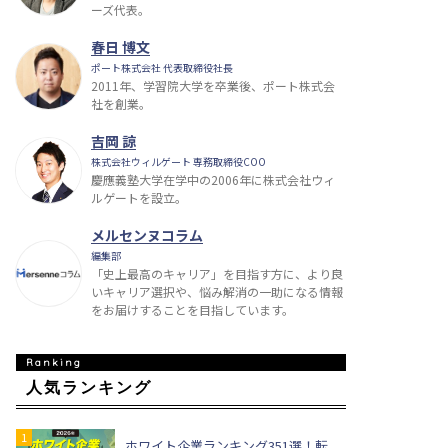
ーズ代表。
春日 博文
ポート株式会社 代表取締役社長
2011年、学習院大学を卒業後、ポート株式会
社を創業。
吉岡 諒
株式会社ウィルゲート 専務取締役COO
慶應義塾大学在学中の2006年に株式会社ウィ
ルゲートを設立。
メルセンヌコラム
編集部
「史上最高のキャリア」を目指す方に、より良
いキャリア選択や、悩み解消の一助になる情報
をお届けすることを目指しています。
人気ランキング
ホワイト企業ランキング351選！転