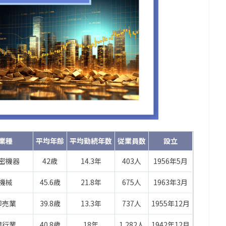
業種
平均年齢
平均勤続年数
従業員数
設立
密機器
42歳
14.3年
403人
1956年5月
機械
45.6歳
21.8年
675人
1963年3月
卸売業
39.8歳
13.3年
737人
1955年12月
銀行業
40.8歳
18年
1,282人
1942年12月