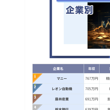
企業名
年収
マニー
767万円
精
レオン自動機
705万円
藤井産業
691万円
栃木銀行
639万円