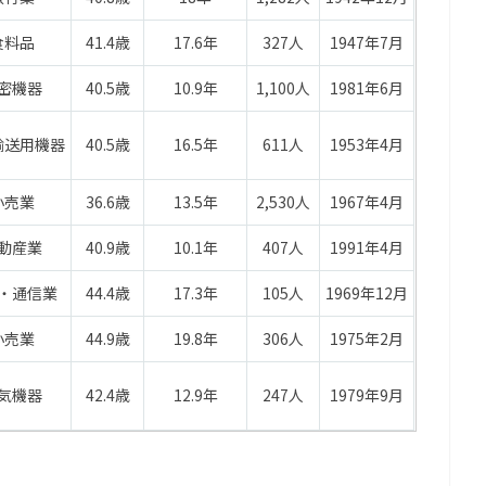
食料品
41.4歳
17.6年
327人
1947年7月
密機器
40.5歳
10.9年
1,100人
1981年6月
輸送用機器
40.5歳
16.5年
611人
1953年4月
小売業
36.6歳
13.5年
2,530人
1967年4月
動産業
40.9歳
10.1年
407人
1991年4月
・通信業
44.4歳
17.3年
105人
1969年12月
小売業
44.9歳
19.8年
306人
1975年2月
気機器
42.4歳
12.9年
247人
1979年9月