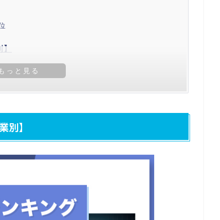
位
別】
ンキング
業別】