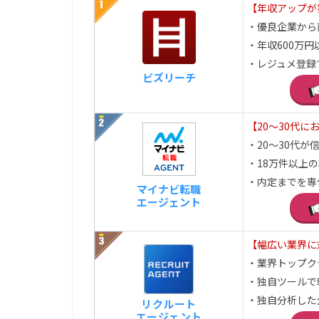
【年収アップが
・優良企業から
・年収600万円
・レジュメ登録
ビズリーチ
【20～30代に
・20～30代が信頼
・18万件以上
・内定までを専
マイナビ転職
エージェント
【幅広い業界に
・業界トップク
・独自ツールで
・独自分析した
リクルート
エージェント