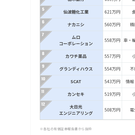
仙波糖化工業
621万円
ナカニシ
560万円
精
ムロ
558万円
車・
コーポレーション
カワチ薬品
557万円
グランディハウス
554万円
不
SCAT
543万円
情報
カンセキ
519万円
大日光
508万円
電
エンジニアリング
※各社の有価証券報告書から抜粋