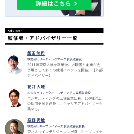
監修者・アドバイザリー一覧
飯田 悠司
株式会社リーディングマーク 代表取締役
2011年東京大学を卒業後、求職者と企業が会
う場として多くの就活イベントを開催。【外部
アドバイザー】
花井 大地
株式会社コレックホールディングス 専務取締役
コンサルティングの上場企業出身。150社以上
の採用支援を経験し、キャリアアドバイザーも
務める。
高野 秀敏
株式会社キープレイヤーズ 代表取締役社長
東北大→インテリジェンス出身、キープレイヤ