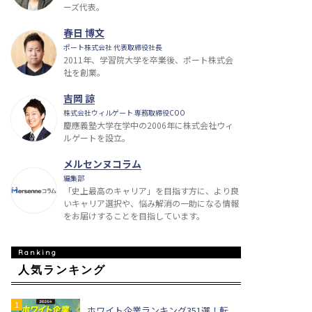
ーズ代表。
春日 博文
ポート株式会社 代表取締役社長
2011年、学習院大学を卒業後、ポート株式会
社を創業。
吉岡 諒
株式会社ウィルゲート 専務取締役COO
慶應義塾大学在学中の2006年に株式会社ウィ
ルゲートを設立。
メルセンヌコラム
編集部
「史上最高のキャリア」を目指す方に、より良
いキャリア選択や、悩み解消の一助になる情報
をお届けすることを目指しています。
人気ランキング
ホワイト企業ランキング351選！転