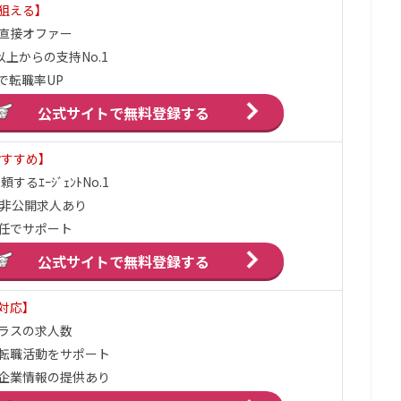
狙える】
直接オファー
以上からの支持No.1
で転職率UP
公式サイトで
無料登録する
おすすめ】
するｴｰｼﾞｪﾝﾄNo.1
の非公開求人あり
任でサポート
公式サイトで
無料登録する
対応】
ラスの求人数
転職活動をサポート
企業情報の提供あり