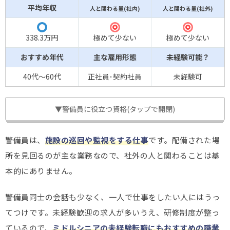
平均年収
人と関わる量(社内)
人と関わる量(社外)
◎
◎
〇
338.3万円
極めて少ない
極めて少ない
おすすめ年代
主な雇用形態
未経験可能？
40代～60代
正社員･契約社員
未経験可
▼警備員に役立つ資格(タップで開閉)
警備員は、
施設の巡回や監視をする仕事
です。配備された場
所を見回るのが主な業務なので、社外の人と関わることは基
本的にありません。
警備員同士の会話も少なく、一人で仕事をしたい人にはうっ
てつけです。未経験歓迎の求人が多いうえ、研修制度が整っ
ているので、
ミドルシニアの未経験転職にもおすすめの職業