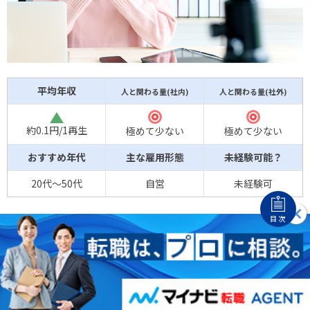
平均年収
人と関わる量(社内)
人と関わる量(社外)
△
◎
◎
約0.1円/1再生
極めて少ない
極めて少ない
おすすめ年代
主な雇用形態
未経験可能？
20代～50代
自営
未経験可
目次
YouTuberは、撮影・編集した動画をYouTubeにアップロー
ドし、広告収入を得る仕事です。一人でできるのは魅力的で
すが、
まともな収入になるのは簡単ではなく、リスクは覚悟
しましょう。