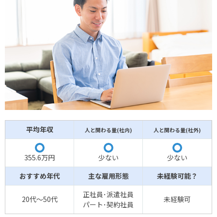
平均年収
人と関わる量(社内)
人と関わる量(社外)
〇
◯
◯
355.6万円
少ない
少ない
おすすめ年代
主な雇用形態
未経験可能？
正社員･派遣社員
20代～50代
未経験可
パート･契約社員