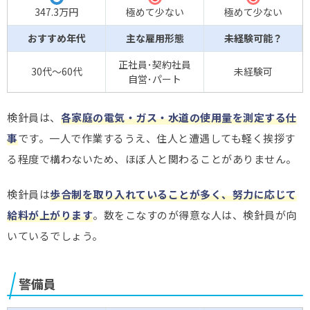
〇
347.3万円
極めて少ない
極めて少ない
おすすめ年代
主な雇用形態
未経験可能？
正社員･契約社員
30代～60代
未経験可
自営･パート
検針員は、
各家庭の電気・ガス・水道の使用量を測定する仕
事
です。一人で作業するうえ、住人と遭遇しても軽く挨拶す
る程度で構わないため、ほぼ人と関わることがありません。
検針員は
歩合制を取り入れていることが多く、努力に応じて
給料が上がります
。数をこなすのが得意な人は、検針員が向
いているでしょう。
警備員