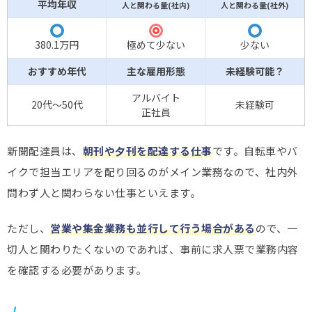
平均年収
人と関わる量(社内)
人と関わる量(社外)
◎
〇
〇
380.1万円
極めて少ない
少ない
おすすめ年代
主な雇用形態
未経験可能？
アルバイト
20代～50代
未経験可
正社員
新聞配達員は、
朝刊や夕刊を配達する仕事
です。自転車やバ
イクで担当エリアを配り回るのがメイン業務なので、社内外
問わず人と関わらない仕事といえます。
ただし、
営業や集金業務も並行して行う場合がある
ので、一
切人と関わりたくないのであれば、事前に求人票で業務内容
を確認する必要があります。