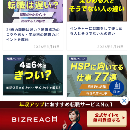
ベンチャーに就職をして楽しめ
24歳の転職は遅い？転職成功の
る人とそうでない人の違い
コツや男女・学歴別の転職のポ
イントを解説
2026年5月14日
2026年5月14日
転職ノウハウ
転職ノウハウ
目次
4週6休はきつい？年間休日は何
HSPに向いてる仕事77選！現
日？メリット・デメリットを解
実的な適職や相性の良い仕事を
説！
紹介
2026年5月13日
2026年5月14日