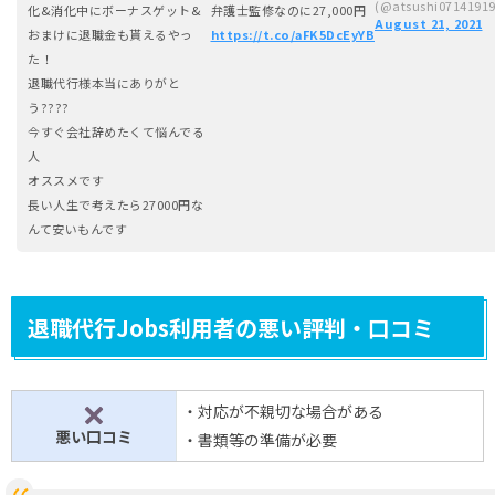
(@atsushi07141919
化&消化中にボーナスゲット&
弁護士監修なのに27,000円
August 21, 2021
おまけに退職金も貰えるやっ
https://t.co/aFK5DcEyYB
た！
退職代行様本当にありがと
う????
今すぐ会社辞めたくて悩んでる
人
オススメです
長い人生で考えたら27000円な
んて安いもんです
退職代行Jobs利用者の悪い評判・口コミ
・対応が不親切な場合がある
×
悪い口コミ
・書類等の準備が必要