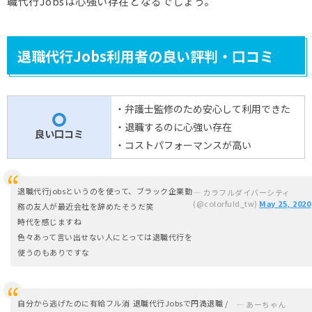
職代行Jobsは心強い存在となるでしょう。
退職代行Jobs利用者の良い評判・口コミ
・弁護士監修のため安心して利用できた
〇
・退職するのに心強い存在
良い口コミ
・コストパフォーマンスが高い
退職代行jobsというのを使って、ブラック企業勤
— カラフルダイバーシティ
(@colorfuld_tw)
May 25, 2020
務の友人が最近会社を辞めたそうだ笑
時代を感じますね
色々あって言い出せない人にとっては退職代行を
使うのもありですな
自分から逃げたのに有給フル消
退職代行Jobsで円満退職 /
— あーちゃん