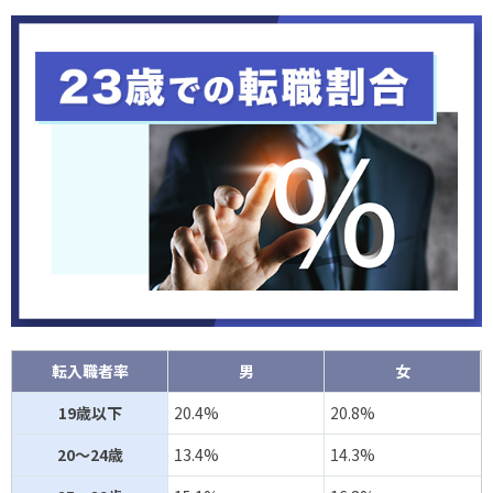
転入職者率
男
女
19歳以下
20.4%
20.8%
20～24歳
13.4%
14.3%