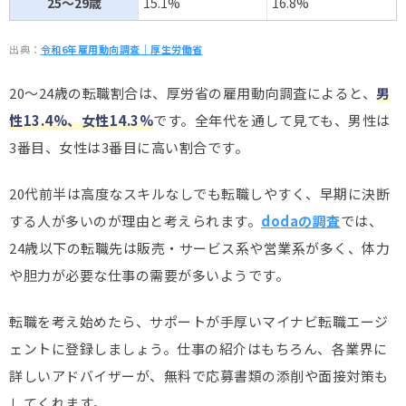
25～29歳
15.1%
16.8%
出典：
令和6年雇用動向調査｜厚生労働省
20～24歳の転職割合は、厚労省の雇用動向調査によると、
男
性13.4%、女性14.3%
です。全年代を通して見ても、男性は
3番目、女性は3番目に高い割合です。
20代前半は高度なスキルなしでも転職しやすく、早期に決断
する人が多いのが理由と考えられます。
dodaの調査
では、
24歳以下の転職先は販売・サービス系や営業系が多く、体力
や胆力が必要な仕事の需要が多いようです。
転職を考え始めたら、サポートが手厚いマイナビ転職エージ
ェントに登録しましょう。仕事の紹介はもちろん、各業界に
詳しいアドバイザーが、無料で応募書類の添削や面接対策も
してくれます。