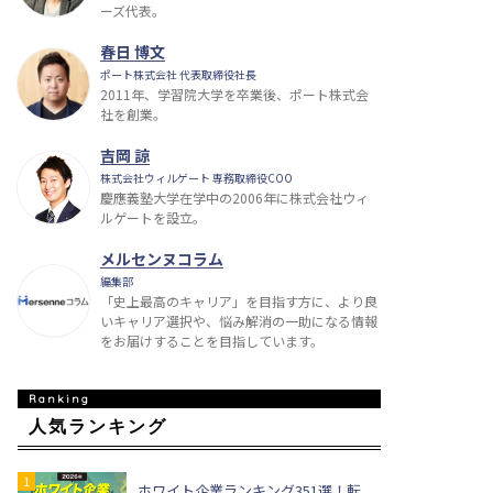
ーズ代表。
春日 博文
ポート株式会社 代表取締役社長
2011年、学習院大学を卒業後、ポート株式会
社を創業。
吉岡 諒
株式会社ウィルゲート 専務取締役COO
慶應義塾大学在学中の2006年に株式会社ウィ
ルゲートを設立。
メルセンヌコラム
編集部
「史上最高のキャリア」を目指す方に、より良
いキャリア選択や、悩み解消の一助になる情報
をお届けすることを目指しています。
人気ランキング
ホワイト企業ランキング351選！転