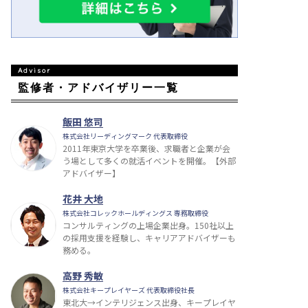
監修者・アドバイザリー一覧
飯田 悠司
株式会社リーディングマーク 代表取締役
2011年東京大学を卒業後、求職者と企業が会
う場として多くの就活イベントを開催。【外部
アドバイザー】
花井 大地
株式会社コレックホールディングス 専務取締役
コンサルティングの上場企業出身。150社以上
の採用支援を経験し、キャリアアドバイザーも
務める。
高野 秀敏
株式会社キープレイヤーズ 代表取締役社長
東北大→インテリジェンス出身、キープレイヤ