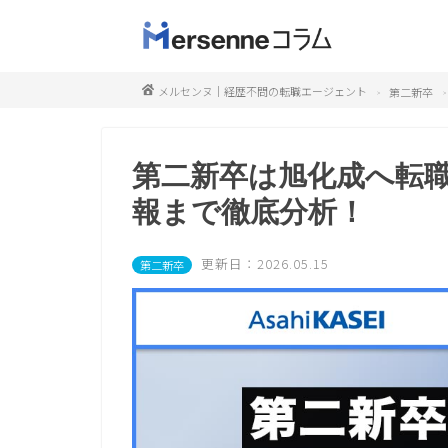
メルセンヌ｜経歴不問の転職エージェント
第二新卒
第二新卒は旭化成へ転
報まで徹底分析！
更新日：2026.05.15
第二新卒