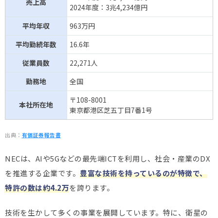
売上高
2024年度：3兆4,234億円
平均年収
963万円
平均勤続年数
16.6年
従業員数
22,271人
勤務地
全国
〒108-8001
本社所在地
東京都港区芝五丁目7番1号
出典：
有価証券報告書
NECは、AIや5Gなどの最先端ICTを利用し、社会・産業のDX
を推進する企業です。
豊富な技術を持っているのが特徴で、
特許の数は約4.2万
を誇ります。
技術を生かして多くの事業を展開しています。特に、衛星の