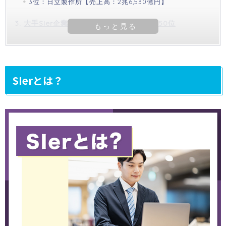
3位：日立製作所【売上高：2兆6,530億円】
大手SIer企業の売上高ランキング：11～50位
SIerとは？