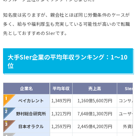
日本総合研究所
2,496億円
ー
ユーザー系S
知名度は劣りますが、親会社とほぼ同じ労働条件のケースが
多く、給与や福利厚生も充実している可能性が高いので転職
日本オラクル
2,445億円
ー
外資系SIe
先としておすすめのSIerです。
ネットワンシステムズ
2,051億円
766万円
独立系SIe
日立ソリューションズ
1,973億円
ー
メーカー系S
大手SIer企業の平均年収ランキング：1～10
ユニアデックス
1,772億円
ー
ユーザー系S
位
電通総研
1,526億円
1,128万円
ユーザー系S
パナソニック
企業名
平均年収
売上高
SIer
インフォメーション
1,420億円
ー
ユーザー系S
ベイカレント
1,349万円
1,160億5,600万円
コンサル系
システムズ
野村総合研究所
アビーム
1,321万円
7,648億1,300万円
ユーザー系
1,408億円
ー
コンサル系S
コンサルティング
日本オラクル
1,259万円
2,445億4,200万円
外資系S
日本ビジネスシステムズ
1,408億円
619万円
独立系SIe