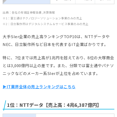
出典：各社の有価証券報告書,決算情報
※1：富士通はテクノロジーソリューション事業のみの売上
※2：日立製作所はデジタルシステム＆サービス事業のみの売上
大手SIer企業の売上高ランキングTOP10は、NTTデータや
NEC、日立製作所など日本を代表するIT企業ばかりです。
特に、7位までは売上高が1兆円を超えており、8位の大塚商会
とは3,000億円以上の差です。また、分類では富士通やパナソ
ニックなどのメーカー系SIerが上位を占めています。
▶IT業界全体の売上ランキングはこちら
1位：NTTデータ【売上高：4兆6,387億円】