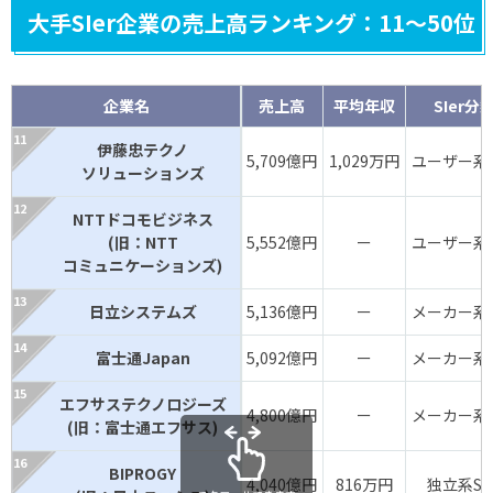
大手SIer企業の売上高ランキング：11～50位
企業名
売上高
平均年収
SIer分
伊藤忠テクノ
5,709億円
1,029万円
ユーザー系S
ソリューションズ
NTTドコモビジネス
(旧：NTT
5,552億円
ー
ユーザー系S
コミュニケーションズ)
日立システムズ
5,136億円
ー
メーカー系S
富士通Japan
5,092億円
ー
メーカー系S
エフサステクノロジーズ
4,800億円
ー
メーカー系S
(旧：富士通エフサス)
BIPROGY
4,040億円
816万円
独立系SIe