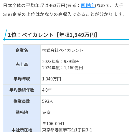
日本全体の平均年収は460万円(参考：
国税庁
)なので、大手
システナ
836億円
458万円
独立系SIe
SIer企業の上位はかなりの高収入であることが分かります。
兼松エレクトロニクス
713億円
723万円
ユーザー系S
TKC
709億円
816万円
独立系SIe
1位：ベイカレント【年収1,349万円】
SBテクノロジー
657億円
757万円
ユーザー系S
企業名
株式会社ベイカレント
日本IBM
85億円
ー
外資系SIe
2023年度：939億円
売上高
2024年度：1,160億円
Cisco(※3)
ー
1,127万円
外資系SIe
平均年収
1,349万円
平均勤続年数
4.0年
従業員数
593人
勤務地
東京
〒106-0041
本社所在地
東京都港区麻布台1丁目3-1