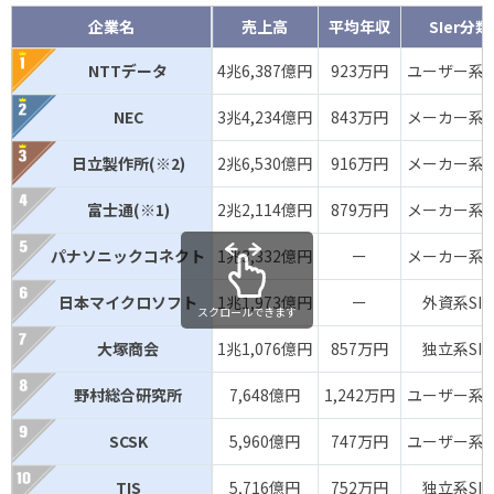
企業名
売上高
平均年収
SIer分類
NTTデータ
4兆6,387億円
923万円
ユーザー系SI
NEC
3兆4,234億円
843万円
メーカー系SI
日立製作所(※2)
2兆6,530億円
916万円
メーカー系SI
富士通(※1)
2兆2,114億円
879万円
メーカー系SI
パナソニックコネクト
1兆3,332億円
ー
メーカー系SI
日本マイクロソフト
1兆1,973億円
ー
外資系SIe
スクロールできます
大塚商会
1兆1,076億円
857万円
独立系SIe
野村総合研究所
7,648億円
1,242万円
ユーザー系SI
SCSK
5,960億円
747万円
ユーザー系SI
TIS
5,716億円
752万円
独立系SIe