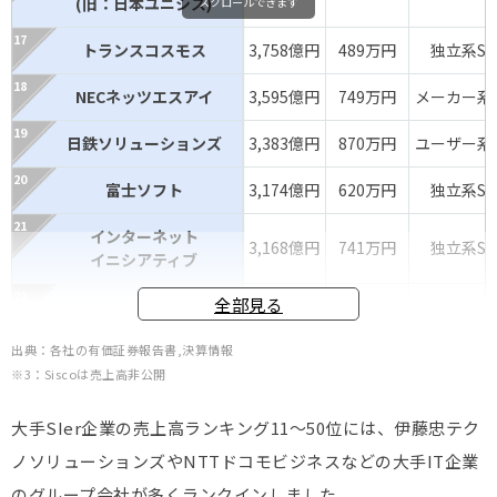
(旧：日本ユニシス)
スクロールできます
トランスコスモス
3,758億円
489万円
独立系SIe
NECネッツエスアイ
3,595億円
749万円
メーカー系S
日鉄ソリューションズ
3,383億円
870万円
ユーザー系S
富士ソフト
3,174億円
620万円
独立系SIe
インターネット
3,168億円
741万円
独立系SIe
イニシアティブ
全部見る
セールスフォース・
2,792億円
ー
外資系SIe
ジャパン
出典：各社の有価証券報告書,決算情報
※3：Siscoは売上高非公開
日本HP
2,633億円
ー
外資系SIe
NTTファシリティーズ
2,522億円
ー
ユーザー系S
大手SIer企業の売上高ランキング11～50位には、伊藤忠テク
ノソリューションズやNTTドコモビジネスなどの大手IT企業
NTTドコモ
2,509億円
ー
ユーザー系S
ソリューションズ
のグループ会社が多くランクインしました。