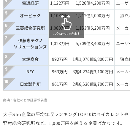
電通総研
1,122万円
1,526億4,200万円
ユーザー系
キヤノン
1,395億円
ー
ユーザー系S
ITソリューションズ
オービック
1,103万円
1,212億4,000万円
独立系S
三菱総合研究所
DTS
1,080万円
1,259億円
1,153億6,200万円
601万円
独立系SIe
メーカー系
スクロールできます
伊藤忠テクノ
オービック
1,212億円
1,006万円
独立系SIe
1,028万円
5,709億3,400万円
ユーザー系
ソリューションズ
ベイカレント
1,160億円
1,349万円
コンサル系S
大塚商会
992万円
1兆1,076億6,800万円
独立系S
三菱総合研究所
1,153億円
1,104万円
メーカー系S
NEC
963万円
3兆4,234億3,100万円
メーカー系
NSD
1,077億円
671万円
独立系SIe
日立製作所
961万円
2兆6,530億8,700万円
メーカー系
日本TCS
1,030億円
ー
外資系SIe
出典：各社の有価証券報告書
都築電気
982億円
866万円
独立系SIe
大手SIer企業の平均年収ランキングTOP10はベイカレントや
ニッセイ情報テクノロジー
892億円
ー
メーカー系S
野村総合研究所など、1,000万円を越える企業ばかりです。
インフォコム
844億円
787万円
ユーザー系S