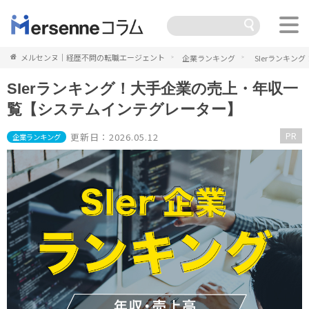
メルセンヌ｜経歴不問の転職エージェント
企業ランキング
SIerランキ
SIerランキング！大手企業の売上・年収一
覧【システムインテグレーター】
PR
更新日：2026.05.12
企業ランキング