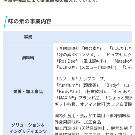
味の素の事業内容
事業
うま味調味料「味の素®」、「ほんだし®」、「
「味の素KKコンソメ」、「ピュアセレクト
調味料
「Ros Dee®」(風味調味料)、「Masako
「SAJIKU®」(メニュー用調味料)、「CRIS
「クノール® カップスープ」
「YumYum®」(即席麺)、「Birdy®」(コ
栄養・加工食品
「Birdy®3in1」(粉末飲料)、「Blend
「MAXIM®」ブランド品、「ちょっと贅
ギフト各種、オフィス飲料(カップ自販機、
国内外食用・食品加工業用うま味調味料「
外食用調味料・加工食品
ソリューション＆
加工用調味料(天然系調味料、酵素製剤「ア
イングリディエンツ
外食嗜好飲料、加工原料、弁当・惣菜、ベ