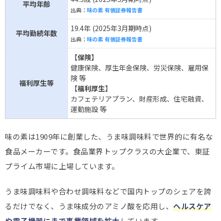
平均年齢
出典：
味の素 有価証券報告書
19.4年 (2025年3月期時点)
平均勤続年数
出典：
味の素 有価証券報告書
【
保険
】
健康保険、厚生年金保険、労災保険、雇用保
険 等
福利厚生等
【
福利厚生
】
カフェテリアプラン、財産形成、住宅融資、
運動施設 等
味の素は1909年に創業した、うま味調味料で世界的に有名な
食品メーカーです。食品業界トップクラスの大企業で、東証
プライム市場に上場しています。
うま味調味料や合わせ調味料などで国内トップのシェアを誇
るだけでなく、うま味成分のアミノ酸を応用し、
ヘルスケア
や電子機器にまで事業領域を拡大
しています。