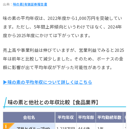
出典：
味の素|有価証券報告書
味の素の平均年収は、2022年度から1,000万円を突破してい
ます。ただし、5年間上昇傾向というわけではなく、2024年
度から2025年度にかけては下がっています。
売上高や事業利益は伸びていますが、営業利益でみると2025
年は前年と比較して減少しました。そのため、ボーナスの金
額に影響が出て平均年収が下がった可能性があります。
▶味の素の平均年収について詳しくはこちら
味の素と他社との年収比較【食品業界】
会社名
平均年収
平均年齢
平均勤続年数
従
アサヒグループHD
1,218万円
44.6歳
1年
2