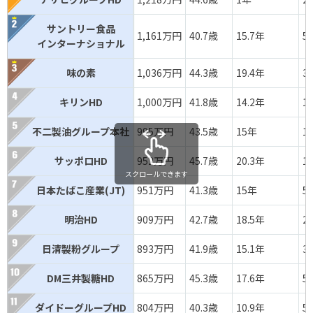
サントリー食品
1,161万円
40.7歳
15.7年
5
インターナショナル
味の素
1,036万円
44.3歳
19.4年
3
キリンHD
1,000万円
41.8歳
14.2年
1
不二製油グループ本社
995万円
43.5歳
15年
1
サッポロHD
952万円
45.7歳
20.3年
1
スクロールできます
日本たばこ産業(JT)
951万円
41.3歳
15年
5
明治HD
909万円
42.7歳
18.5年
2
日清製粉グループ
893万円
41.9歳
15.1年
3
DM三井製糖HD
865万円
45.3歳
17.6年
5
ダイドーグループHD
804万円
40.3歳
10.9年
5