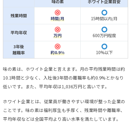
味の素
ホワイト企業目安
◎
〇
残業時間
時間/月
15時間以内/月
1
0.
◎
〇
1
平均年収
万円
600万円程度
1,
0
3年後
◎
〇
3
約0.9%
10%以下
離職率
6
味の素は、ホワイト企業と言えます。月の平均残業時間は約
10.1時間と少なく、入社後3年間の離職率も約0.9%とかなり
低いです。また、平均年収は1,036万円と高いです。
ホワイト企業とは、従業員が働きやすい環境が整った企業の
ことです。味の素は福利厚生も手厚く、残業時間や離職率、
平均年収などは全国平均より高い水準を満たしています。