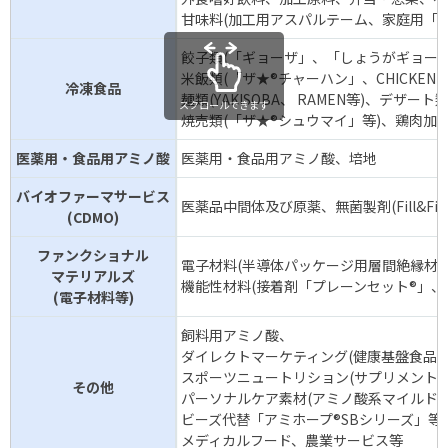
甘味料(加工用アスパルテーム、家庭用「パ
餃子類(「ギョーザ」、「しょうがギョーザ」、P
米飯類(「ザ★®チャーハン」、CHICKEN FRIED 
冷凍食品
麺類(YAKISOBA、 RAMEN等)、デザート
スクロールできます
焼売類(「ザ★®シュウマイ」等)、鶏肉加
医薬用・食品用アミノ酸
医薬用・食品用アミノ酸、培地
バイオファーマサービス
医薬品中間体及び原薬、無菌製剤(Fill&Fi
(CDMO)
ファンクショナル
電子材料(半導体パッケージ用層間絶縁材料「
マテリアルズ
機能性材料(接着剤「プレーンセット®」、磁性材料
(電子材料等)
飼料用アミノ酸、
ダイレクトマーケティング(健康基盤食品(
スポーツニュートリション(サプリメント「
その他
パーソナルケア素材(アミノ酸系マイルド
ビーズ代替「アミホープ®SBシリーズ」等)
メディカルフード、農業サービス等