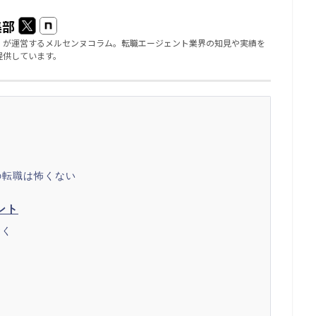
集部
」が運営するメルセンヌコラム。転職エージェント業界の知見や実績を
提供しています。
の転職は怖くない
ント
おく