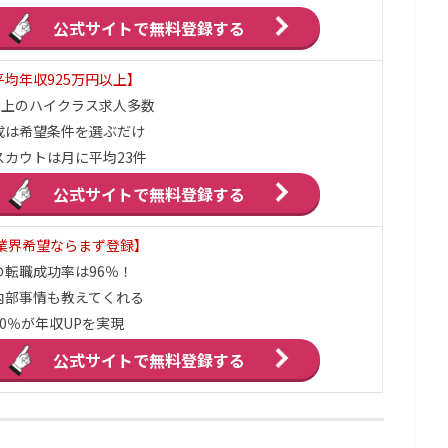
公式サイトで
無料登録する
均年収925万円以上】
以上のハイクラス求人多数
成は希望条件を選ぶだけ
スカウトは月に平均23件
公式サイトで
無料登録する
B業界希望ならまず登録】
の転職成功率は96％！
内部事情も教えてくれる
0％が年収UPを実現
公式サイトで
無料登録する