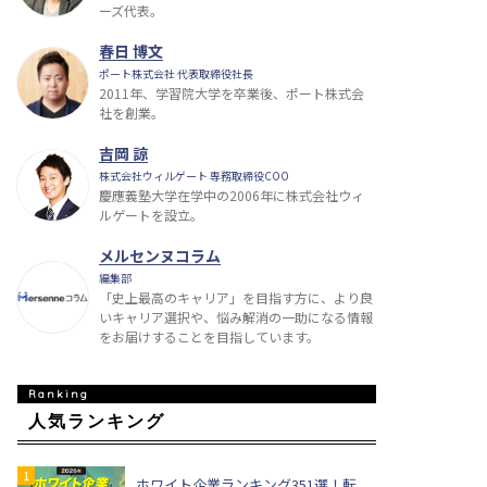
ーズ代表。
春日 博文
ポート株式会社 代表取締役社長
2011年、学習院大学を卒業後、ポート株式会
社を創業。
吉岡 諒
株式会社ウィルゲート 専務取締役COO
慶應義塾大学在学中の2006年に株式会社ウィ
ルゲートを設立。
メルセンヌコラム
編集部
「史上最高のキャリア」を目指す方に、より良
いキャリア選択や、悩み解消の一助になる情報
をお届けすることを目指しています。
人気ランキング
ホワイト企業ランキング351選！転