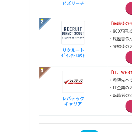
ビズリーチ
【転職後の平
・800万円
・履歴書作
・登録後の
リクルート
ﾀﾞｲﾚｸﾄｽｶｳﾄ
【IT、WE
・希望先へ
・IT企業の
・転職者の8
レバテック
キャリア