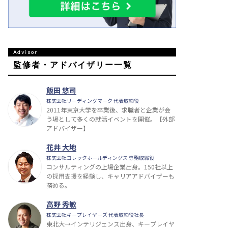
監修者・アドバイザリー一覧
飯田 悠司
株式会社リーディングマーク 代表取締役
2011年東京大学を卒業後、求職者と企業が会
う場として多くの就活イベントを開催。【外部
アドバイザー】
花井 大地
株式会社コレックホールディングス 専務取締役
コンサルティングの上場企業出身。150社以上
の採用支援を経験し、キャリアアドバイザーも
務める。
高野 秀敏
株式会社キープレイヤーズ 代表取締役社長
東北大→インテリジェンス出身、キープレイヤ