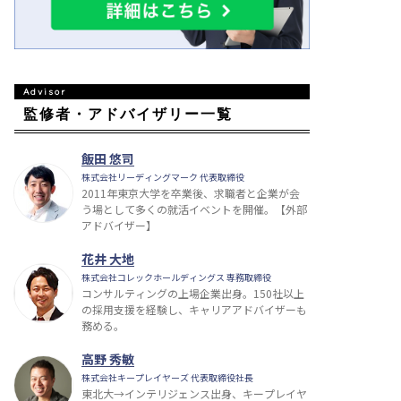
監修者・アドバイザリー一覧
飯田 悠司
株式会社リーディングマーク 代表取締役
2011年東京大学を卒業後、求職者と企業が会
う場として多くの就活イベントを開催。【外部
アドバイザー】
花井 大地
株式会社コレックホールディングス 専務取締役
コンサルティングの上場企業出身。150社以上
の採用支援を経験し、キャリアアドバイザーも
務める。
高野 秀敏
株式会社キープレイヤーズ 代表取締役社長
東北大→インテリジェンス出身、キープレイヤ