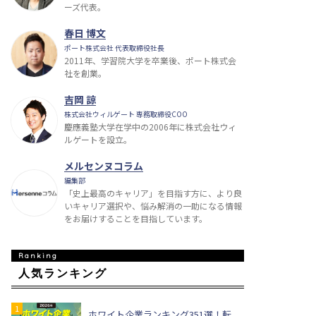
ーズ代表。
春日 博文
ポート株式会社 代表取締役社長
2011年、学習院大学を卒業後、ポート株式会
社を創業。
吉岡 諒
株式会社ウィルゲート 専務取締役COO
慶應義塾大学在学中の2006年に株式会社ウィ
ルゲートを設立。
メルセンヌコラム
編集部
「史上最高のキャリア」を目指す方に、より良
いキャリア選択や、悩み解消の一助になる情報
をお届けすることを目指しています。
人気ランキング
ホワイト企業ランキング351選！転