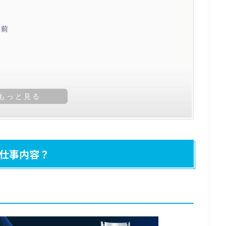
り前
仕事内容？