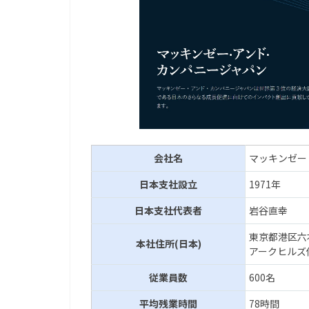
会社名
マッキンゼー
日本支社設立
1971年
日本支社代表者
岩谷直幸
東京都港区六本
本社住所(日本)
アークヒルズ
従業員数
600名
平均残業時間
78時間