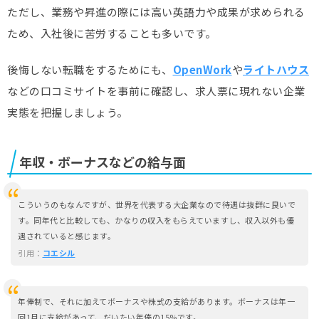
ただし、業務や昇進の際には高い英語力や成果が求められる
ため、入社後に苦労することも多いです。
後悔しない転職をするためにも、
OpenWork
や
ライトハウス
などの口コミサイトを事前に確認し、求人票に現れない企業
実態を把握しましょう。
年収・ボーナスなどの給与面
こういうのもなんですが、世界を代表する大企業なので待遇は抜群に良いで
す。同年代と比較しても、かなりの収入をもらえていますし、収入以外も優
遇されていると感じます。
引用：
コエシル
年俸制で、それに加えてボーナスや株式の支給があります。ボーナスは年一
回1月に支給があって、だいたい年俸の15%です。