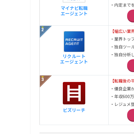
・内定まで
マイナビ転職
エージェント
【幅広い業
・業界トッ
・独自ツー
・独自分析
リクルート
エージェント
【転職後の平
・優良企業
・年収600
・レジュメ登
ビズリーチ