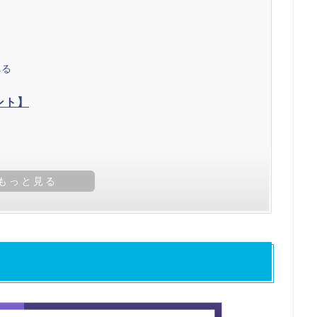
れる
ント】