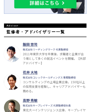
監修者・アドバイザリー一覧
飯田 悠司
株式会社リーディングマーク 代表取締役
2011年東京大学を卒業後、求職者と企業が会
う場として多くの就活イベントを開催。【外部
アドバイザー】
花井 大地
株式会社コレックホールディングス 専務取締役
コンサルティングの上場企業出身。150社以上
の採用支援を経験し、キャリアアドバイザーも
務める。
高野 秀敏
株式会社キープレイヤーズ 代表取締役社長
東北大→インテリジェンス出身、キープレイヤ