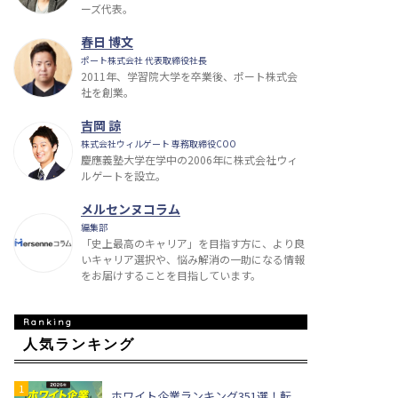
ーズ代表。
春日 博文
ポート株式会社 代表取締役社長
2011年、学習院大学を卒業後、ポート株式会
社を創業。
吉岡 諒
株式会社ウィルゲート 専務取締役COO
慶應義塾大学在学中の2006年に株式会社ウィ
ルゲートを設立。
メルセンヌコラム
編集部
「史上最高のキャリア」を目指す方に、より良
いキャリア選択や、悩み解消の一助になる情報
をお届けすることを目指しています。
人気ランキング
ホワイト企業ランキング351選！転