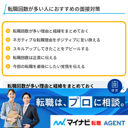
転職回数が多い人におすすめの面接対策
転職回数が多い理由と経緯をまとめておく
ネガティブな転職理由をポジティブに言い換える
スキルアップしてきたことをアピールする
転職回数は正直に伝える
今回の転職を最後にしたい覚悟を伝える
転職回数が多い理由と経緯をまとめておく
目次
転職回数が多い人は、面接前に理由と経緯をまとめておきま
しょう。先に答えを準備しておかないと、転職理由を他責に
したり言い淀んでしまい
採用担当者に悪い印象を持たれてし
まいます
。