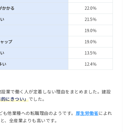
がかかる
22.0％
い
21.5％
19.0％
ャップ
19.0％
い
13.5％
多い
12.4％
建設業で働く人が定着しない理由をまとめました。建設
体的にきつい」
でした。
ども他業種への転職理由のようです。
厚生労働省
によれ
％と、全産業よりも高いです。