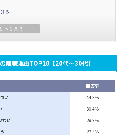
働ける
る
離職理由TOP10【20代～30代】
回答率
つい
44.8％
い
30.4％
少ない
28.8％
う
22.3％