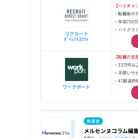
【ハイキャ
・転職後の平
・年収750
・ハイクラ
リクルート
ﾀﾞｲﾚｸﾄｽｶｳﾄ
【転職の支
・13万件
・手厚いサ
・47都道
ワークポート
メルセンヌコラム編
転職エージェント「
メルセンヌ