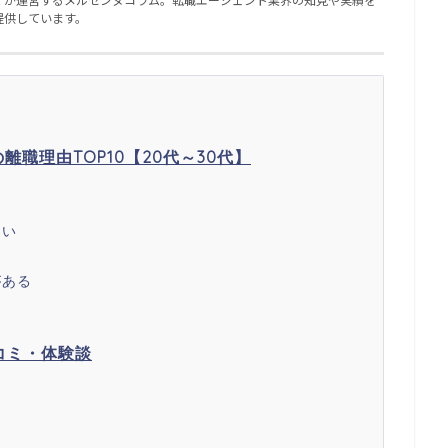
提供しています。
職理由TOP10【20代～30代】
しい
ら
がある
コミ・体験談