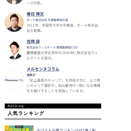
ーズ代表。
春日 博文
ポート株式会社 代表取締役社長
2011年、学習院大学を卒業後、ポート株式会
社を創業。
吉岡 諒
株式会社ウィルゲート 専務取締役COO
慶應義塾大学在学中の2006年に株式会社ウィ
ルゲートを設立。
メルセンヌコラム
編集部
「史上最高のキャリア」を目指す方に、より良
いキャリア選択や、悩み解消の一助になる情報
をお届けすることを目指しています。
人気ランキング
ホワイト企業ランキング351選！転