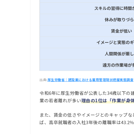
スキルの習得に時間
休みが取りづら
賃金が低い
イメージと実態のギ
人間関係が厳し
遠方の作業場が
出典:
厚生労働省｜建設業における雇用管理現状把握実態調査
令和6年に厚生労働省が公表した34歳以下の
業の若者離れが多い
理由の1位は「作業が身
また、賃金の低さやイメージとのキャップな
ば、高卒就職者の入社3年後の離職率は43.2