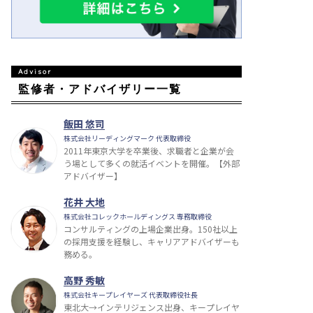
監修者・アドバイザリー一覧
飯田 悠司
株式会社リーディングマーク 代表取締役
2011年東京大学を卒業後、求職者と企業が会
う場として多くの就活イベントを開催。【外部
アドバイザー】
花井 大地
株式会社コレックホールディングス 専務取締役
コンサルティングの上場企業出身。150社以上
の採用支援を経験し、キャリアアドバイザーも
務める。
高野 秀敏
株式会社キープレイヤーズ 代表取締役社長
東北大→インテリジェンス出身、キープレイヤ