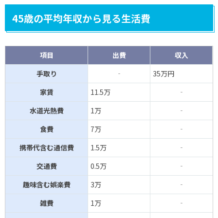
45歳の平均年収から見る生活費
項目
出費
収入
手取り
‐
35万円
家賃
11.5万
‐
水道光熱費
1万
‐
食費
7万
‐
携帯代含む通信費
1.5万
‐
交通費
0.5万
‐
趣味含む娯楽費
3万
‐
雑費
1万
‐