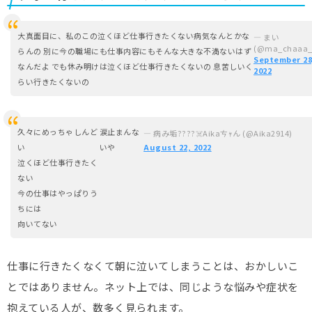
大真面目に、私のこの泣くほど仕事行きたくない病気なんとかな
— まい
(@ma_chaaa_
らんの 別に今の職場にも仕事内容にもそんな大きな不満ないはず
September 28
なんだよ でも休み明けは泣くほど仕事行きたくないの 息苦しいく
2022
らい行きたくないの
久々にめっちゃしんど
涙止まんな
— 病み垢????☠️Aikaㄘｬん (@Aika2914)
い
いや
August 22, 2022
泣くほど仕事行きたく
ない
今の仕事はやっぱりう
ちには
向いてない
仕事に行きたくなくて朝に泣いてしまうことは、おかしいこ
とではありません。ネット上では、同じような悩みや症状を
抱えている人が、数多く見られます。