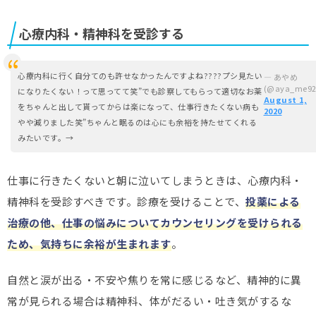
心療内科・精神科を受診する
心療内科に行く自分てのも許せなかったんですよね????プシ見たい
— あやめ
(@aya_me92
になりたくない！って思ってて笑”でも診察してもらって適切なお薬
August 1,
をちゃんと出して貰ってからは楽になって、仕事行きたくない病も
2020
やや減りました笑”ちゃんと眠るのは心にも余裕を持たせてくれる
みたいです。→
仕事に行きたくないと朝に泣いてしまうときは、心療内科・
精神科を受診すべきです。診療を受けることで、
投薬による
治療の他、仕事の悩みについてカウンセリングを受けられる
ため、気持ちに余裕が生まれます
。
自然と涙が出る・不安や焦りを常に感じるなど、精神的に異
常が見られる場合は精神科、体がだるい・吐き気がするな