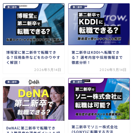
第二新卒
第二新卒
博報堂に第二新卒で転職でき
第二新卒はKDDIへ転職でき
る？採用条件などをわかりやす
る？ 選考内容や採用情報まで
く解説！
徹底分析！
2026年5月14日
2026年5月14日
第二新卒
第二新卒
第二新卒でソニー株式会社
DeNAに第二新卒で転職でき
(SONY)に転職する方法
る？難易度や選考ポイントも紹