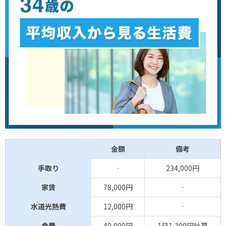
金額
備考
手取り
‐
234,000円
家賃
78,000円
‐
水道光熱費
12,000円
‐
食費
40,000円
1日1,300円計算