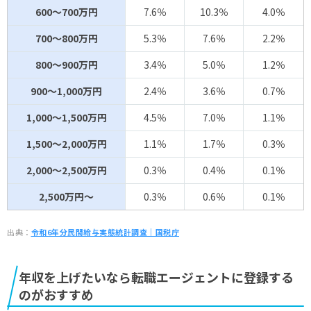
600～700万円
7.6％
10.3％
4.0％
700～800万円
5.3％
7.6％
2.2％
800～900万円
3.4％
5.0％
1.2％
900～1,000万円
2.4％
3.6％
0.7％
1,000～1,500万円
4.5％
7.0％
1.1％
1,500～2,000万円
1.1％
1.7％
0.3％
2,000～2,500万円
0.3％
0.4％
0.1％
2,500万円～
0.3％
0.6％
0.1％
出典：
令和6年分民間給与実態統計調査｜国税庁
年収を上げたいなら転職エージェントに登録する
のがおすすめ