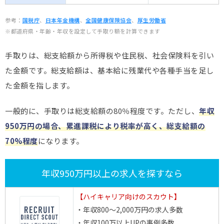
参考：
国税庁
、
日本年金機構
、
全国健康保険協会
、
厚生労働省
※都道府県・年齢・年収を設定して手取り額を計算できます
手取りは、総支給額から所得税や住民税、社会保険料を引い
た金額です。総支給額は、基本給に残業代や各種手当を足し
た金額を指します。
一般的に、手取りは総支給額の80％程度です。ただし、
年収
950万円の場合、累進課税により税率が高く、総支給額の
70%程度
になります。
年収950万円以上の求人を探すなら
【ハイキャリア向けのスカウト】
・年収800～2,000万円の求人多数
・年収100万以上UPの事例多数