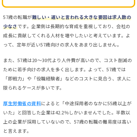
たら、年収1.5倍のオファーが来ました。いつチャンス
が来てもいいように、常に戦う準備を整えておくことが
57歳の転職が
難しい・遅いと言われる大きな要因は求人数の
本当に大事だと痛感しました。
少なさ
です。企業側は長期的な育成を重視しており、会社の
成長に貢献してくれる人材を増やしたいと考えています。よ
って、定年が近い57歳向けの求人をあまり出しません。
夫を支えるYさん(55歳)
また、57歳は20～30代より人件費が高いので、コスト削減の
残業続きだった夫を説得して登録させ、二人三脚で職
ために若手向けの求人を多く出します。よって、57歳では
務経歴書の添削から面接対策まで頑張りました。結
「即戦力」や「役職経験者」などのコストに見合う、求人に
果、残業はほぼなくなり、年収も100万円アップ！定年
後の人生設計まで明るくなりました。
限られるケースが多いです。
厚生労働省の資料
によると「中途採用者のなかに55歳以上が
※プライバシー保護のため、SNSの口コミを参考に内容の趣旨を変え
いた」と回答した企業は42.2％しかいませんでした。半数以
ずに表現を調整して掲載しています
上の企業が採用していないので、57歳の転職の難易度は高い
と言えます。