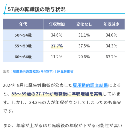
57歳の転職後の給与状況
年代
年収増加
変化なし
年収減少
50～54歳
34.6％
31.1％
34.0％
55～59歳
27.7％
37.5％
34.3％
60～64歳
11.2％
20.6％
63.2％
出典：
雇用動向調査結果(令和5年)｜厚生労働省
2024年8月に厚生労働省が公表した
雇用動向調査結果
による
と、
55～59歳の27.7％が転職後に年収増加を実現
していま
す。しかし、34.3％の人が年収ダウンしてしまったのも事実
です。
また、年齢が上がるほど転職後の年収が下がる可能性が高い