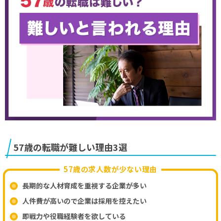
勤続20年以上の会社から思い切って転職しただけで、
年収が200万以上も上がりました。今までの苦労は何だ
ったのか…。「転職活動はノーリスク」という言葉を
信じて行動して、本当に良かったです。
年収120万UPさん(50歳)
悩んでいる時間がもったいない。私は転職しただけで、
月収が10万上がりました。決断が早いほど、有利な条
件を引き寄せやすいのかもしれません。
57歳の転職が難しい理由3選
57歳の求人数が少ない理由
長期的な人材育成を重視する企業が多い
元・大手金融部長さん(58歳)
人件費が高いので企業は採用を控えたい
即戦力や役職経験者を欲している
「とりあえず」で職務経歴書をしっかり更新しておい