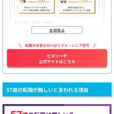
画像の出典：
ビズリーチ公式
全部見る
転職決定者の35%がミドル・シニア世代
セカンドキャリア模索中さん(51歳)
ビズリーチ
50代からの年収アップを狙うなら、ハイクラス向けの
公式サイトはこちら
サービスは必須です。今すぐ動く気がなくても、先に登
録して「どんなスカウトが来るのか」「自分の市場価
値はどのくらいか」を普段から見ておくだけでも価値
があります。
57歳の転職が難しいと言われる理由
さくらももたろうさん(56歳)