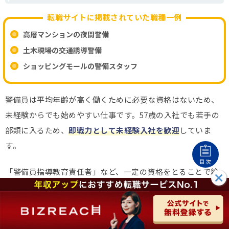
転職サイトに掲載されていた職種一例
高層マンションの夜間警備
土木現場の交通誘導警備
ショッピングモールの警備スタッフ
警備員は平均年齢が高く働くために必要な資格はないため、
未経験からでも始めやすい仕事です。57歳の入社でも若手の
部類に入るため、
即戦力として未経験入社を歓迎
していま
す。
目次
「警備員指導教育責任者」など、一定の資格をとることで給
与アップが約束されている会社もあり、頑張りに応じてしっ
かりと給与反映される点もおすすめのポイントです。
▶大手警備会社のランキングはこちら