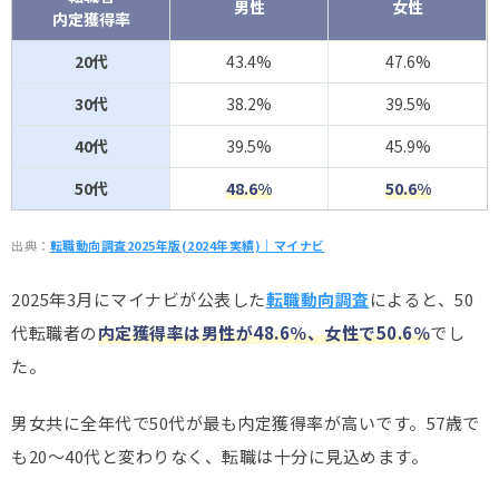
男性
女性
内定獲得率
20代
43.4%
47.6%
30代
38.2%
39.5%
40代
39.5%
45.9%
50代
48.6%
50.6%
出典：
転職動向調査2025年版(2024年実績)｜マイナビ
2025年3月にマイナビが公表した
転職動向調査
によると、50
代転職者の
内定獲得率は男性が48.6％、女性で50.6％
でし
た。
男女共に全年代で50代が最も内定獲得率が高いです。57歳で
も20～40代と変わりなく、転職は十分に見込めます。