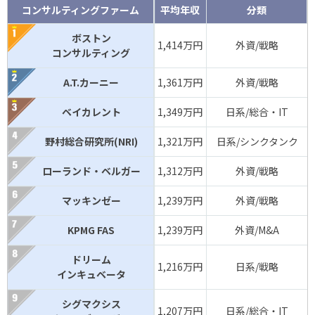
コンサルティングファーム
平均年収
分類
ボストン
1,414万円
外資/戦略
コンサルティング
A.T.カーニー
1,361万円
外資/戦略
ベイカレント
1,349万円
日系/総合・IT
野村総合研究所(NRI)
1,321万円
日系/シンクタンク
ローランド・ベルガー
1,312万円
外資/戦略
マッキンゼー
1,239万円
外資/戦略
KPMG FAS
1,239万円
外資/M&A
ドリーム
1,216万円
日系/戦略
インキュベータ
シグマクシス
1,207万円
日系/総合・IT