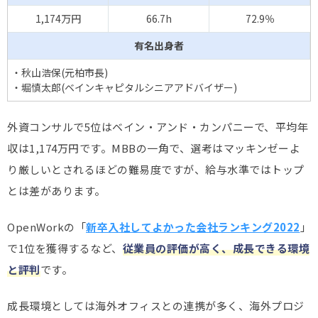
1,174万円
66.7h
72.9％
有名出身者
・秋山浩保(元柏市長)
・堀慎太郎(ベインキャピタルシニアアドバイザー)
外資コンサルで5位はベイン・アンド・カンパニーで、平均年
収は1,174万円です。MBBの一角で、選考はマッキンゼーよ
り厳しいとされるほどの難易度ですが、給与水準ではトップ
とは差があります。
OpenWorkの「
新卒入社してよかった会社ランキング2022
」
で1位を獲得するなど、
従業員の評価が高く、成長できる環境
と評判
です。
成長環境としては海外オフィスとの連携が多く、海外プロジ