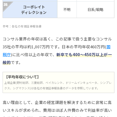
コーポレイト
不明
日系/戦略
ディレクション
参考：各社の有価証券報告書
コンサル業界の年収は高く、この記事で扱う主要なコンサル
35社の平均は約1,007万円です。日本の平均年収460万円(
国
税庁
)に比べ倍以上の年収で、
新卒でも400～450万以上が一
般的
です。
【平均年収について】
上場企業(野村総研、三菱総研、ベイカレント、ドリームインキュベータ、シンプレ
クス、シグマクシス)は各社の有価証券報告書のデータを参照しています。
高い理由として、企業の経営課題を解決するために非常に高
いスキルが求められ、費用はほぼ人件費のみで利益率が高い