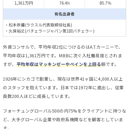
1,361万円
76.4h
85.7％
有名出身者
・松本恭攝(ラクスル代表取締役社長)
・久保裕丈(バチェラージャパン第1回バチェラー)
外資コンサルで、平均年収2位につけるのはA.T.カーニーで、
平均年収は1,361万円です。MBBに次ぐ入社難易度とされま
すが、
平均年収はマッキンゼーやベインを上回る
額です。
1926年にシカゴで創業し、現在は世界41ヶ国に4,000人以上
のスタッフを抱えています。日本では1972年に進出し、従業
員数200人ほどに成長しています。
フォーチュングローバル500の内75%をクライアントに持つな
ど、大手グローバル企業や政府系機関などを顧客としていま
す。