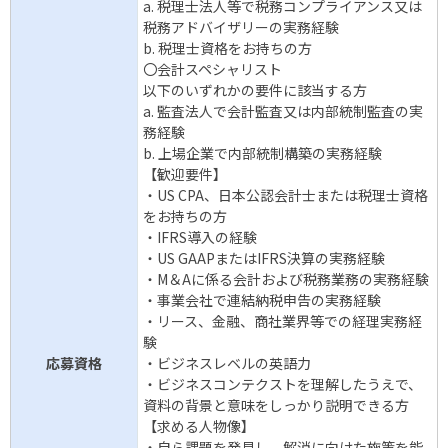
a. 税理士法人等で税務コンプライアンス又は
税務アドバイザリーの実務経験
b. 税理士資格をお持ちの方
〇会計スペシャリスト
以下のいずれかの要件に該当する方
a. 監査法人で会計監査又は内部統制監査の実
務経験
b. 上場企業で内部統制構築の実務経験
【歓迎要件】
・US CPA、日本公認会計士または税理士資格
をお持ちの方
・IFRS導入の経験
・US GAAPまたはIFRS決算の実務経験
・M＆Aに係る会計および税務業務の実務経験
・事業会社で連結納税申告の実務経験
・リース、金融、商社業界等での経理実務経
験
応募資格
・ビジネスレベルの英語力
・ビジネスコンテクストを理解したうえで、
資料の背景と意味をしっかり説明できる方
【求める人物像】
・自ら課題を発見し、解消に向けた施策を能