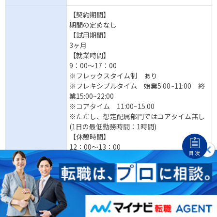
【契約期間】
期間の定めなし
【試用期間】
3ヶ月
【就業時間】
9：00～17：00
※フレックスタイム制 あり
※フレキシブルタイム 始業5:00~11:00 終
業15:00~22:00
※コアタイム 11:00~15:00
※ただし、想定配属部門ではコアタイム無し
(1日の最低勤務時間：1時間)
【休憩時間】
12：00～13：00
目次
【休日】
毎週 土・日曜日、国民の祝日、その他(年毎
に定める年末年始の休日)
【時間外労働】
あり(月平均29.7時間)
【月給】