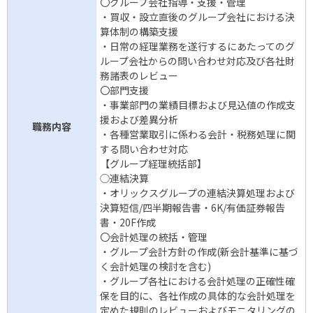
〇グループ会社指導・支援・管理
・買収・設立直後のグループ会社における決
算体制の構築支援
・日常の経理業務を遂行するにあたってのグ
ループ会社からの問い合わせ対応及び各社財
務諸表のレビュー
〇部門支援
・事業部門の業績目標および見込値の作成支
援および差異分析
職務内容
・各種営業取引に係わる会計・税務処理に関
する問い合わせ対応
【グループ経理統括部】
◯連結決算
・オリックスグループの連結決算処理および
決算短信/四半期報告書・6K/有価証券報告
書・20F作成
〇会計処理の統括・管理
・グループ会計方針の作成(新会計基準に基づ
く会計処理の検討を含む)
・グループ各社における会計処理の正確性確
保を目的に、各社作成の具体的な会計処理を
定めた規則のレビューおよびモニタリングの