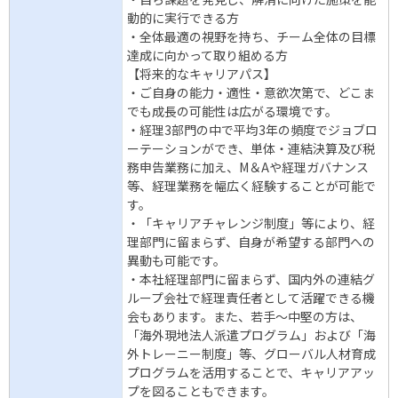
動的に実行できる方
・全体最適の視野を持ち、チーム全体の目標
達成に向かって取り組める方
【将来的なキャリアパス】
・ご自身の能力・適性・意欲次第で、どこま
でも成長の可能性は広がる環境です。
・経理3部門の中で平均3年の頻度でジョブロ
ーテーションができ、単体・連結決算及び税
務申告業務に加え、M＆Aや経理ガバナンス
等、経理業務を幅広く経験することが可能で
す。
・「キャリアチャレンジ制度」等により、経
理部門に留まらず、自身が希望する部門への
異動も可能です。
・本社経理部門に留まらず、国内外の連結グ
ループ会社で経理責任者として活躍できる機
会もあります。また、若手～中堅の方は、
「海外現地法人派遣プログラム」および「海
外トレーニー制度」等、グローバル人材育成
プログラムを活用することで、キャリアアッ
プを図ることもできます。