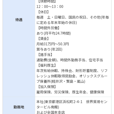
【休憩時間】
12：00～13：00
【休日】
毎週 土・日曜日、国民の祝日、その他(年毎
待遇
に定める年末年始の休日)
【時間外労働】
あり(月平均24.7時間)
【賃金】
月給31万円～50.3円
賞与あり(年2回)
【諸手当】
通勤費(全額)、時間外勤務手当、住宅手当
【福利厚生】
年次有給休暇、持株会、財形貯蓄制度、リフ
レッシュ休暇取得奨励金、オリックスグルー
プ保養所(軽井沢・賢島・嵐山)
【加入保険】
雇用保険、労災保険、厚生年金、健康保険
本社(東京都港区浜松町2-4-1 世界貿易セン
勤務地
タービル南館)
および全国本支店