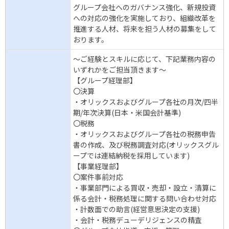
グループ会社へのガバナンス強化、新規投資
への対応の強化を実施しており、組織改革を
推進する人材、将来を担う人材の募集をして
おります。
～ご経験とスキルに応じて、下記業務内容の
いずれかをご担当頂きます～
【グループ経理部】
〇決算
・オリックスおよびグループ各社の月次/四半
期/年次決算(日本・米国会計基準)
〇税務
・オリックスおよびグループ各社の税務申告
書の作成、及び税務調査対応(オリックスグル
ープでは連結納税を採用しています)
【事業経理部】
〇案件事前対応
・事業部門による買収・売却・設立・清算に
係る会計・税務処理に関する問い合わせ対応
・計数面での助言(経営意思決定の支援)
・会計・税務デューデリジェンスの精査