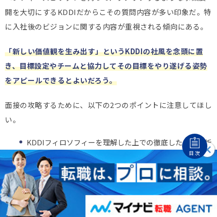
開を大切にするKDDIだからこその質問内容が多い印象だ。特
に入社後のビジョンに関する内容が重視される傾向にある。
「新しい価値観を生み出す」というKDDIの社風を念頭に置
き、目標設定やチームと協力してその目標をやり遂げる姿勢
をアピールできるとよいだろう。
面接の攻略するために、以下の2つのポイントに注意してほし
い。
KDDIフィロソフィーを理解した上での徹底した自己分析
を行うこと
目次
競合他社の企業研究も交えた上でKDDIへの志望動機を伝
える
KDDIを受ける上で、競合他社の企業研究は欠かせない。