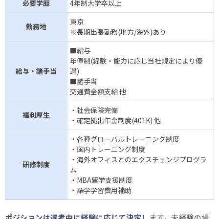
必要学歴
4年制大学卒以上
東京
勤務地
※長期出張勤務(地方/海外)あり
■給与
年俸制(経験・能力に応じ当社規定により優
給与・諸手当
遇)
■諸手当
交通費全額支給 他
・社会保険完備
福利厚生
・確定拠出年金制度(401K) 他
・各種グローバルトレーニング制度
・国内トレーニング制度
・海外オフィスとのエクスチェンジプログラ
研修制度
ム
・MBA留学支援制度
・語学学習費用補助
ポジションは選考中に経験に応じて決定
します。未経験の場