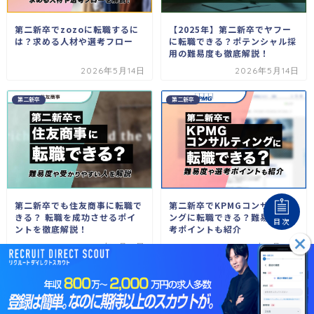
第二新卒でzozoに転職するに
【2025年】第二新卒でヤフー
は？求める人材や選考フロー
に転職できる？ポテンシャル採
用の難易度も徹底解説！
2026年5月14日
2026年5月14日
第二新卒
第二新卒
第二新卒でも住友商事に転職で
第二新卒でKPMGコンサルティ
きる？ 転職を成功させるポイ
ングに転職できる？難易度や選
目次
ントを徹底解説！
考ポイントも紹介
2026年5月14日
2026年5月15日