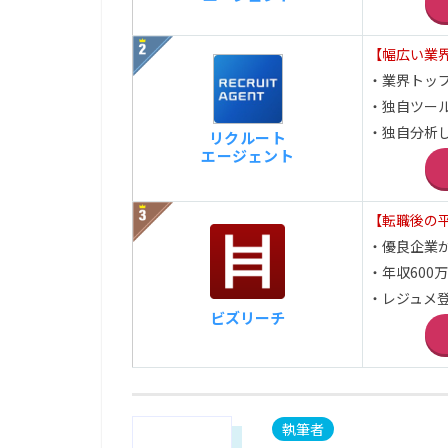
【幅広い業
・業界トッ
・独自ツー
・独自分析
リクルート
エージェント
【転職後の平
・優良企業
・年収600
・レジュメ登
ビズリーチ