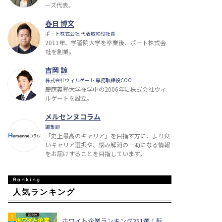
ーズ代表。
春日 博文
ポート株式会社 代表取締役社長
2011年、学習院大学を卒業後、ポート株式会
社を創業。
吉岡 諒
株式会社ウィルゲート 専務取締役COO
慶應義塾大学在学中の2006年に株式会社ウィ
ルゲートを設立。
メルセンヌコラム
編集部
「史上最高のキャリア」を目指す方に、より良
いキャリア選択や、悩み解消の一助になる情報
をお届けすることを目指しています。
人気ランキング
ホワイト企業ランキング351選！転