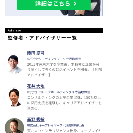
監修者・アドバイザリー一覧
飯田 悠司
株式会社リーディングマーク 代表取締役
2011年東京大学を卒業後、求職者と企業が会
う場として多くの就活イベントを開催。【外部
アドバイザー】
花井 大地
株式会社コレックホールディングス 専務取締役
コンサルティングの上場企業出身。150社以上
の採用支援を経験し、キャリアアドバイザーも
務める。
高野 秀敏
株式会社キープレイヤーズ 代表取締役社長
東北大→インテリジェンス出身、キープレイヤ