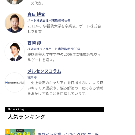
ーズ代表。
春日 博文
ポート株式会社 代表取締役社長
2011年、学習院大学を卒業後、ポート株式会
社を創業。
吉岡 諒
株式会社ウィルゲート 専務取締役COO
慶應義塾大学在学中の2006年に株式会社ウィ
ルゲートを設立。
メルセンヌコラム
編集部
「史上最高のキャリア」を目指す方に、より良
いキャリア選択や、悩み解消の一助になる情報
をお届けすることを目指しています。
人気ランキング
ホワイト企業ランキング351選！転