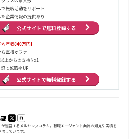
プクラスの求人数
ルで転職活動をサポート
した企業情報の提供あり
公式サイトで
無料登録する
均年収840万円】
から直接オファー
万以上からの支持No1
録で転職率UP
公式サイトで
無料登録する
集部
」が運営するメルセンヌコラム。転職エージェント業界の知見や実績を
提供しています。