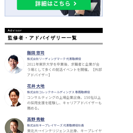
監修者・アドバイザリー一覧
飯田 悠司
株式会社リーディングマーク 代表取締役
2011年東京大学を卒業後、求職者と企業が会
う場として多くの就活イベントを開催。【外部
アドバイザー】
花井 大地
株式会社コレックホールディングス 専務取締役
コンサルティングの上場企業出身。150社以上
の採用支援を経験し、キャリアアドバイザーも
務める。
高野 秀敏
株式会社キープレイヤーズ 代表取締役社長
東北大→インテリジェンス出身、キープレイヤ