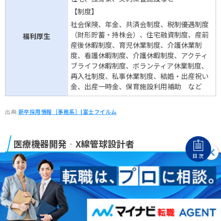
【制度】
社会保険、年金、共済会制度、税制優遇制度
（財形貯蓄・持株会）、住宅融資制度、産前
福利厚生
産後休暇制度、育児休業制度、介護休業制
度、看護休暇制度、介護休暇制度、アクティ
ブライフ休暇制度、ボランティア休業制度、
再入社制度、私事休業制度、結婚・出産祝い
金、出産一時金、保育施設利用補助 など
出典:
新卒採用情報［事務系］|富士フイルム
医療機器開発‐X線管球設計者
目次
応募資格
大卒以上
機械工学の基本知識を有する人(電気、化学、
物理、材料科学分野でも可)
真空プロセスに関わった経験、または高電圧