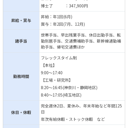
博士了 ：347,900円
昇給：年1回(6月)
昇給・賞与
賞与：年2回(7月、12月)
世帯手当、早出残業手当、休日出勤手当、転
諸手当
勤別居手当、交通費補助手当、新幹線通勤補
助手当、帰宅交通費ほか
フレックスタイム制
【本社】
9:00～17:40
勤務時間
【工場・研究所】
8:20～16:45(神奈川・静岡地区)
8:40～17:05(埼玉地区)
完全週休2日、夏休み、年末年始など年間125
日
休日・休暇
年次有給休暇・ストック休暇 など