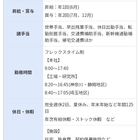
昇給：年1回(6月)
昇給・賞与
賞与：年2回(7月、12月)
世帯手当、早出残業手当、休日出勤手当、転
諸手当
勤別居手当、交通費補助手当、新幹線通勤補
助手当、帰宅交通費ほか
フレックスタイム制
【本社】
9:00～17:40
勤務時間
【工場・研究所】
8:20～16:45(神奈川・静岡地区)
8:40～17:05(埼玉地区)
完全週休2日、夏休み、年末年始など年間125
日
休日・休暇
年次有給休暇・ストック休暇 など
【施設】
社宅、独身寮、契約保養施設など