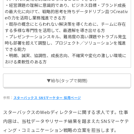
・経営課題の理解に意識的であり、ビジネス目標・ブランド成長
の最大化に向けて、戦略的思考を持ちデータドリブン且つCreativ
eの力を活用し業務推進できる方
・既存の概念にとらわれない解決策を導くために、チームに存在
する多様な専門性を活用して、最適解を導き出せる方
・プレゼンテーションスキル、難易度の高い課題やトラブル発生
時も部署を超えて調整し、プロジェクト／ソリューションを推進
できる能力
・明朗、誠実、協調性、成長志向、不確実や変化の激しい環境に
おける柔軟性のある方
▼給与(タップで開閉)
参照：
スターバックス SNSマーケター 採用ページ
スターバックスのWebディレクターに関する求人です。仕事
内容は、当社データやリサーチ結果を踏まえたSNSマーケテ
ィング・コミュニケーション戦略の立案を担当します。