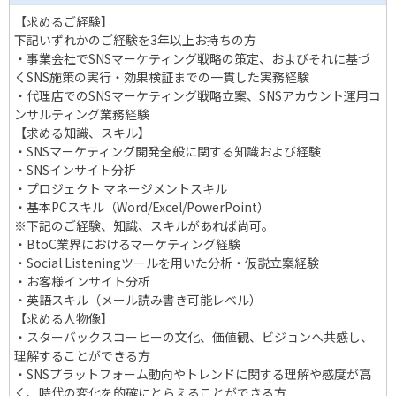
【求めるご経験】
下記いずれかのご経験を3年以上お持ちの方
・事業会社でSNSマーケティング戦略の策定、およびそれに基づ
くSNS施策の実行・効果検証までの一貫した実務経験
・代理店でのSNSマーケティング戦略立案、SNSアカウント運用コ
ンサルティング業務経験
【求める知識、スキル】
・SNSマーケティング開発全般に関する知識および経験
・SNSインサイト分析
・プロジェクト マネージメントスキル
・基本PCスキル（Word/Excel/PowerPoint）
※下記のご経験、知識、スキルがあれば尚可。
・BtoC業界におけるマーケティング経験
・Social Listeningツールを用いた分析・仮説立案経験
・お客様インサイト分析
・英語スキル（メール読み書き可能レベル）
【求める人物像】
・スターバックスコーヒーの文化、価値観、ビジョンへ共感し、
理解することができる方
・SNSプラットフォーム動向やトレンドに関する理解や感度が高
く、時代の変化を的確にとらえることができる方