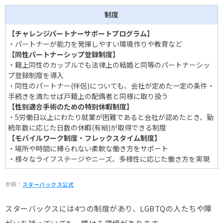
制度
【チャレンジパートナーサポートプログラム】
・パートナーが能力を発揮しやすい環境作りや教育など
【同性パートナーシップ登録制度】
・籍上同性のカップルでも法律上の結婚と同等のパートナーシッ
プ登録制度を導入
・同性のパートナー(伴侶)についても、会社が定めた一定の条件・
手続きを満たせば戸籍上の配偶者と同様に取り扱う
【性別適合手術のための特別休暇制度】
・5労働日以上にわたり就業が困難であると会社が認めたとき、勤
続年数に応じた日数の休暇(有給)が取得できる制度
【モバイルワーク制度・フレックスタイム制度】
・場所や時間に縛られない柔軟な働き方をサポート
・様々なライフステージやニーズ、多様性に応じた働き方を実現
参照：
スターバックス公式
スターバックスには4つの制度があり、LGBTQの人たちや障