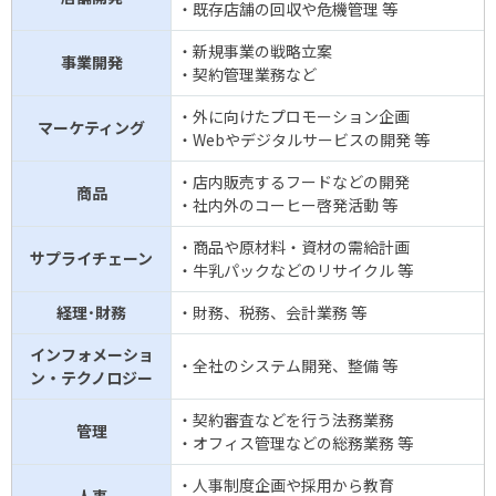
・既存店舗の回収や危機管理 等
・新規事業の戦略立案
事業開発
・契約管理業務など
・外に向けたプロモーション企画
マーケティング
・Webやデジタルサービスの開発 等
・店内販売するフードなどの開発
商品
・社内外のコーヒー啓発活動 等
・商品や原材料・資材の需給計画
サプライチェーン
・牛乳パックなどのリサイクル 等
経理･財務
・財務、税務、会計業務 等
インフォメーショ
・全社のシステム開発、整備 等
ン・テクノロジー
・契約審査などを行う法務業務
管理
・オフィス管理などの総務業務 等
・人事制度企画や採用から教育
人事