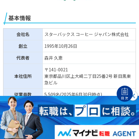
基本情報
会社名
スターバックス コーヒー ジャパン株式会社
創立
1995年10月26日
代表者
森井 久恵
〒141-0021
本社住所
東京都品川区上大崎二丁目25番2号 新目黒東
急ビル
従業員数
5,509名(2025年6月30日時点)
目次
店舗数
2,041店舗 (うちライセンス店舗187店舗)
【
保険
】
健康保険、等
福利厚生等
【
福利厚生
】
パートナードリンク、パートナー割引、パー