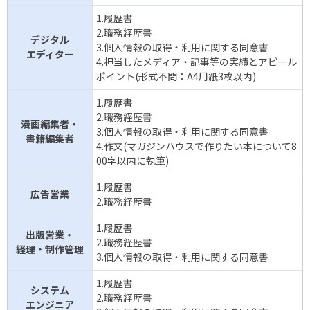
1.履歴書
2.職務経歴書
デジタル
3.個人情報の取得・利用に関する同意書
エディター
4.担当したメディア・記事等の実績とアピール
ポイント(形式不問：A4用紙3枚以内)
1.履歴書
2.職務経歴書
漫画編集者・
3.個人情報の取得・利用に関する同意書
書籍編集者
4.作文(マガジンハウスで作りたい本について8
00字以内に執筆)
1.履歴書
広告営業
2.職務経歴書
1.履歴書
出版営業・
2.職務経歴書
経理・制作管理
3.個人情報の取得・利用に関する同意書
1.履歴書
システム
2.職務経歴書
エンジニア