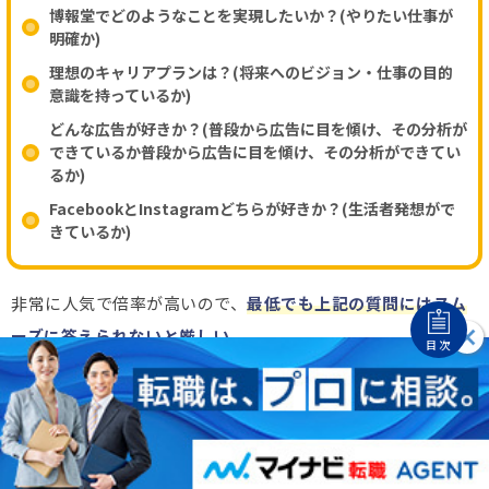
博報堂でどのようなことを実現したいか？(やりたい仕事が
明確か)
理想のキャリアプランは？(将来へのビジョン・仕事の目的
意識を持っているか)
どんな広告が好きか？(普段から広告に目を傾け、その分析が
できているか普段から広告に目を傾け、その分析ができてい
るか)
FacebookとInstagramどちらが好きか？(生活者発想がで
きているか)
非常に人気で倍率が高いので、
最低でも上記の質問にはスム
ーズに答えられないと厳しい
。
目次
その他、ストレス耐性（精神的なタフさ）や頭の回転の速さ
を見極められる。