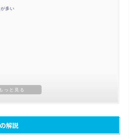
トが多い
い
の解説