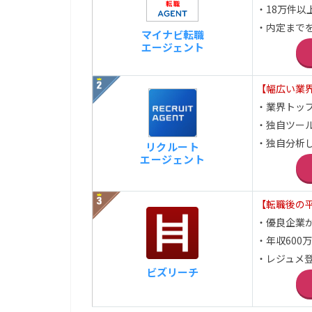
・18万件以
・内定まで
マイナビ転職
エージェント
【幅広い業
・業界トッ
・独自ツー
・独自分析
リクルート
エージェント
【転職後の平
・優良企業
・年収600
・レジュメ登
ビズリーチ