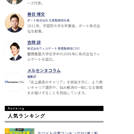
ーズ代表。
春日 博文
ポート株式会社 代表取締役社長
2011年、学習院大学を卒業後、ポート株式会
社を創業。
吉岡 諒
株式会社ウィルゲート 専務取締役COO
慶應義塾大学在学中の2006年に株式会社ウィ
ルゲートを設立。
メルセンヌコラム
編集部
「史上最高のキャリア」を目指す方に、より良
いキャリア選択や、悩み解消の一助になる情報
をお届けすることを目指しています。
人気ランキング
ホワイト企業ランキング351選！転