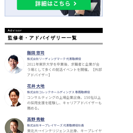
監修者・アドバイザリー一覧
飯田 悠司
株式会社リーディングマーク 代表取締役
2011年東京大学を卒業後、求職者と企業が会
う場として多くの就活イベントを開催。【外部
アドバイザー】
花井 大地
株式会社コレックホールディングス 専務取締役
コンサルティングの上場企業出身。150社以上
の採用支援を経験し、キャリアアドバイザーも
務める。
高野 秀敏
株式会社キープレイヤーズ 代表取締役社長
東北大→インテリジェンス出身、キープレイヤ