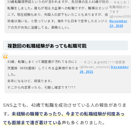
35歳転職限界説というのが言われますが、先日僕の友人43歳が初の
— せるじお｜
転職相談のっ
転職をしました。誰もが知る大企業への転職ですが、職種はエンジ
てます
ニア。駐在経験もあり、外国人の部下もいたこともありますが、技
(@nokes555)
術者は強いな、と思っています。海外でも日本で定年したエンジニ
November
13, 2020
アの方が元気に活躍してる。素晴らしい。
複数回の転職経験があっても転職可能
43歳、転職しまくって履歴書が汚れてるのに1
— ネコくま@40代????投資家
(@Naoki_vitamin)
December
次面接（WEB面接）してくれる企業様がありま
28, 2021
した。
来年になるけど、頑張ります。
そこから内定貰ったら、引越し確定です????
SNS上でも、43歳で転職を成功させている人の報告がありま
す。
未経験の職種であったり、今までの転職経験が何度あっ
ても面接まで漕ぎ着けている
声も多くありました。