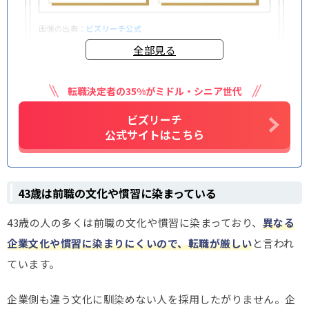
画像の出典：
ビズリーチ公式
全部見る
転職決定者の35%がミドル・シニア世代
セカンドキャリア模索中さん(51歳)
ビズリーチ
50代からの年収アップを狙うなら、ハイクラス向けの
公式サイトはこちら
サービスは必須です。今すぐ動く気がなくても、先に登
録して「どんなスカウトが来るのか」「自分の市場価
値はどのくらいか」を普段から見ておくだけでも価値
があります。
43歳は前職の文化や慣習に染まっている
43歳の人の多くは前職の文化や慣習に染まっており、
異なる
企業文化や慣習に染まりにくいので、転職が厳しい
と言われ
ています。
さくらももたろうさん(56歳)
勤続20年以上の会社から思い切って転職しただけで、
企業側も違う文化に馴染めない人を採用したがりません。企