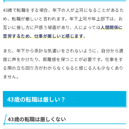
本当に大事だと痛感しました。
43歳で転職をする場合、年下の人が上司になることがあるた
め、転職が厳しいと言われます。年下上司や年上部下は、お
互いに接し方に戸惑う場面があり、人によっては
人間関係に
苦労するため、仕事が厳しいと感じます
。
夫を支えるYさん(55歳)
残業続きだった夫を説得して登録させ、二人三脚で職
また、年下から余計な気遣いをされないように、自分から適
務経歴書の添削から面接対策まで頑張りました。結
度に声をかけたり、距離感を保つことが必要です。仕事をす
果、残業はほぼなくなり、年収も100万円アップ！定年
る際の立ち回り方がわからなくなると感じる人も少なくあり
後の人生設計まで明るくなりました。
ません。
※プライバシー保護のため、SNSの口コミを参考に内容の趣旨を変え
ずに表現を調整して掲載しています
43歳の転職は厳しい？
43歳の転職は厳しくない