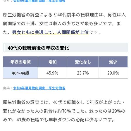
参考：
令和6年雇用動向調査｜厚生労働省
厚生労働省の調査によると40代前半の転職理由は、男性は人
間関係での不満、女性は収入の少なさが最も多いです。ま
た、
男女ともに共通して、人間関係が上位
です。
40代の転職前後の年収の変化
年収の増減
増加
変化なし
減少
40～44歳
45.9%
23.7%
29.0%
出典：
令和6年雇用動向調査｜厚生労働省
厚生労働省の調査では、
40代で転職をして年収が上がった・
変化がなかった人の割合は約70%
でした。減ったのは29%の
みで、43歳の転職でも年収ダウンの心配は少ないです。