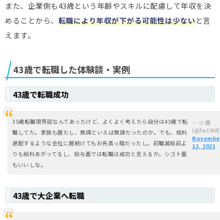
また、企業側も43歳という年齢やスキルに配慮して年収を決
めることから、
転職により年収が下がる可能性は少ない
と言
えます。
43歳で転職した体験談・実例
43歳で転職成功
35歳転職限界説なんてあったけど、よくよく考えたら自分は43歳で転
— 小僧
(@fw190f)
職してた。家族も居たし、無謀といえば無謀だったのか。でも、給料
Novembe
遅配するような会社に居続けてもお先真っ暗だったし。前職減給前よ
12, 2021
りも給料あがってるし、給与面では転職は成功と言えるか。シゴト面
もいいしな。
43歳で大企業へ転職