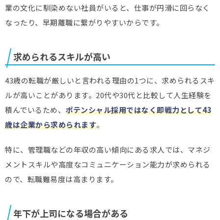
年収が200万以上も上がりました。今までの苦労は何だ
業の文化に馴染めない社員がいると、仕事が円滑に回らなく
ったのか…。「転職活動はノーリスク」という言葉を
なったり、早期離職に繋がりやすいからです。
信じて行動して、本当に良かったです。
求められるスキルが高い
年収120万UPさん(50歳)
43歳の転職が厳しいと言われる理由の1つに、求められるスキ
ルが高いことがあります。20代や30代と比較して人生経験を
悩んでいる時間がもったいない。私は転職しただけで、
積んでいるため、
ポテンシャル採用ではなく即戦力として43
月収が10万上がりました。決断が早いほど、有利な条
件を引き寄せやすいのかもしれません。
歳は企業から求められます
。
特に、管理職などの年収の高い傾向にある求人では、マネジ
メントスキルや高度なコミュニケーション能力が求められる
元・大手金融部長さん(58歳)
ので、転職難易度は高まります。
「とりあえず」で職務経歴書をしっかり更新しておい
たら、年収1.5倍のオファーが来ました。いつチャンス
年下が上司になる場合がある
が来てもいいように、常に戦う準備を整えておくことが