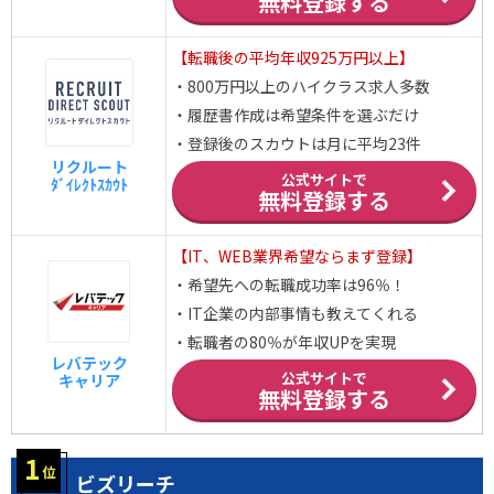
無料登録する
【転職後の平均年収925万円以上】
・800万円以上のハイクラス求人多数
・履歴書作成は希望条件を選ぶだけ
・登録後のスカウトは月に平均23件
リクルート
公式サイトで
ﾀﾞｲﾚｸﾄｽｶｳﾄ
無料登録する
【IT、WEB業界希望ならまず登録】
・希望先への転職成功率は96％！
・IT企業の内部事情も教えてくれる
・転職者の80％が年収UPを実現
レバテック
公式サイトで
キャリア
無料登録する
ビズリーチ