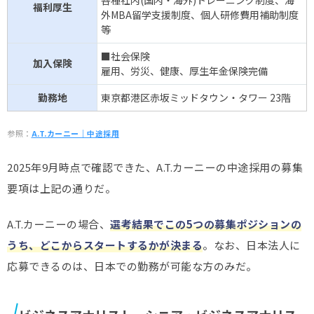
福利厚生
外MBA留学支援制度、個人研修費用補助制度
等
■社会保険
加入保険
雇用、労災、健康、厚生年金保険完備
勤務地
東京都港区赤坂ミッドタウン・タワー 23階
参照：
A.T.カーニー｜中途採用
2025年9月時点で確認できた、A.T.カーニーの中途採用の募集
要項は上記の通りだ。
A.T.カーニーの場合、
選考結果でこの5
つの募集ポジションの
うち、どこからスタートするかが決まる
。なお、日本法人に
応募できるのは、日本での勤務が可能な方のみだ。