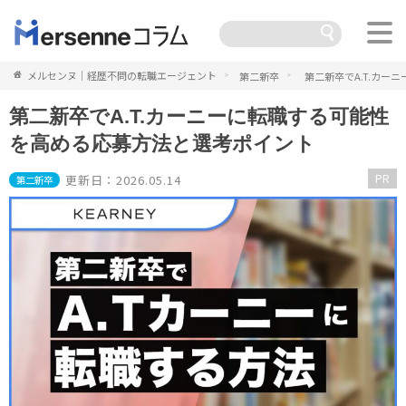
メルセンヌ｜経歴不問の転職エージェント
第二新卒
第二新卒でA.T.カ
第二新卒でA.T.カーニーに転職する可能性
を高める応募方法と選考ポイント
PR
更新日：2026.05.14
第二新卒