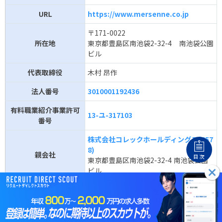
URL
https://www.mersenne.co.jp
〒171-0022
所在地
東京都豊島区南池袋2-32-4 南池袋公園
ビル
代表取締役
木村 昂作
法人番号
3010001192436
有料職業紹介事業許可
13-ユ-317103
番号
株式会社コレックホールディングス(657
8)
親会社
目次
東京都豊島区南池袋2-32-4 南池袋公園
ビル
よく読まれている記事
転職エージェント
第二新卒向け