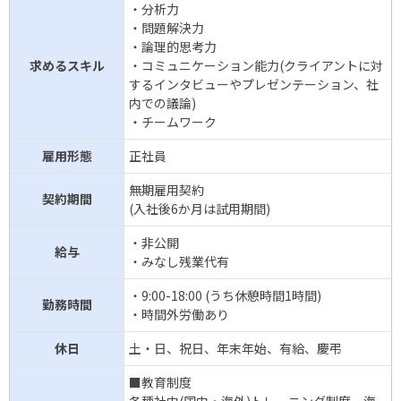
・分析力
・問題解決力
・論理的思考力
求めるスキル
・コミュニケーション能力(クライアントに対
するインタビューやプレゼンテーション、社
内での議論)
・チームワーク
雇用形態
正社員
無期雇用契約
契約期間
(入社後6か月は試用期間)
・非公開
給与
・みなし残業代有
・9:00-18:00 (うち休憩時間1時間)
勤務時間
・時間外労働あり
休日
土・日、祝日、年末年始、有給、慶弔
■教育制度
各種社内(国内・海外)トレーニング制度、海