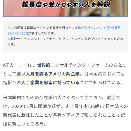
※この記事は転職エージェント事業を行っている
株式会社メルセンヌ
(
許可番号
13-ユ-317103
)が制作しています。
※弊社サービスならびにマイナビ、リクルートなどの各社プロモーションを含み
ます。
A.T.カーニーは、
世界的
コンサルティング・ファームのひとつ
として
高い人気を誇るアメリカ系企業
。日本国内においても
指折りの
大手企業を顧客に持っている
ことで知られている。
日本国内でもその存在感は大きくなってきており、最近で
は、2020年1月に関灘茂氏が、史上最年少(38歳)で日本法人の
新代表に就任したことが各種メディアで報じられたことは記
憶に新しいところだ。