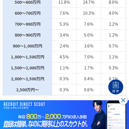
500～600万円
11.8％
14.7％
8.0％
600～700万円
7.6％
10.3％
4.0％
700～800万円
5.3％
7.6％
2.2％
800～900万円
3.4％
5.0％
1.2％
900～1,000万円
2.4％
3.6％
0.7％
1,000～1,500万円
4.5％
7.0％
1.1％
1,500～2,000万円
1.1％
1.7％
0.3％
2,000～2,500万円
0.3％
0.4％
0.1％
2,500万円～
0.3％
0.6％
0.1％
目次
出典：
令和6年分民間給与実態統計調査｜国税庁
年収1100万円を実現する方法