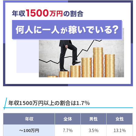
年収1500万円以上の割合は1.7％
年収
全体
男性
女性
～100万円
7.7％
3.5％
13.1％