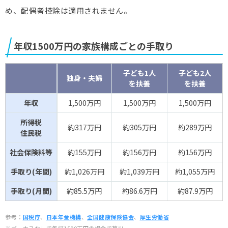
め、配偶者控除は適用されません。
年収1500万円の家族構成ごとの手取り
子ども1人
子ども2人
独身・夫婦
を扶養
を扶養
年収
1,500万円
1,500万円
1,500万円
所得税
約317万円
約305万円
約289万円
住民税
社会保険料等
約155万円
約156万円
約156万円
手取り(年間)
約1,026万円
約1,039万円
約1,055万円
手取り(月間)
約85.5万円
約86.6万円
約87.9万円
参考：
国税庁
、
日本年金機構
、
全国健康保険協会
、
厚生労働省