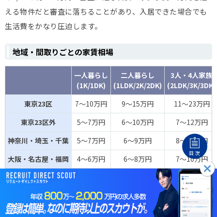
える物件だと審査に落ちることがあり、入居できた場合でも
生活費をかなり圧迫します。
地域・間取りごとの家賃相場
一人暮らし
二人暮らし
3人・4人家族
(1K/1DK)
(1LDK/2K/2DK)
(2LDK/3K/3DK)
東京23区
7～10万円
9～15万円
11～23万円
東京23区外
5～7万円
6～10万円
7～12万円
神奈川・埼玉・千葉
5～7万円
6～9万円
8～11万円
目次
大阪・名古屋・福岡
4～6万円
6～8万円
7～10万円
参考：
全国の家賃相場｜SUUMO
年収1500万円の住宅ローンの目安は7500～9000