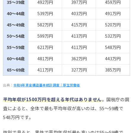
35～39歳
492万円
397万円
459万円
40～44歳
539万円
403万円
491万円
45～49歳
582万円
415万円
520万円
50～54歳
599万円
413万円
532万円
55～59歳
621万円
411万円
548万円
60～64歳
481万円
362万円
443万円
65～69歳
411万円
327万円
385万円
出典：
令和6年賃金構造基本統計調査｜厚生労働省
平均年収が1500万円を超える年代はありません
。国税庁の調
査によると、全体で最も平均年収が高いのは、55～59歳で
548万円です。
性別で見ると、男性で平均年収が最も高いのは55～59歳で