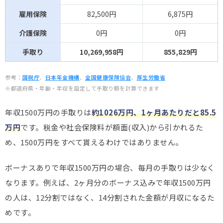
雇用保険
82,500円
6,875円
介護保険
0円
0円
手取り
10,269,958円
855,829円
参考：
国税庁
、
日本年金機構
、
全国健康保険協会
、
厚生労働省
※都道府県・年齢・年収を設定して手取り額を計算できます
年収1500万円の手取りは
約1026万円、
1ヶ月あたりだと85.5
万円
です。税金や社会保険料が額面(収入)から引かれるた
め、1500万円をすべて貰えるわけではありません。
ボーナスありで年収1500万円の場合、毎月の手取りは少なく
なります。例えば、2ヶ月分のボーナス込みで年収1500万円
の人は、12分割ではなく、14分割された金額が月収になるた
めです。