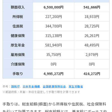
額面収入
6,500,000円
541,666円
所得税
227,200円
18,933円
住民税
344,700円
28,725円
健康保険
315,138円
26,261円
厚生年金
581,940円
48,495円
雇用保険
35,750円
2,979円
介護保険
0円
0円
手取り
4,995,272円
416,272円
参考：
国税庁
、
日本年金機構
、
全国健康保険協会
、
厚生労働省
※都道府県・年齢・年収を設定して手取り額を計算できます
手取りは、総支給額(額面)から所得税や住民税、社会保険料
を引いて計算できます。総支給額とは、基本給にボーナスや