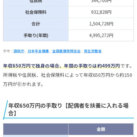
住民税
344,700円
社会保険料
932,828円
合計
1,504,728円
手取り(年間)
4,995,272円
参考：
国税庁
、
日本年金機構
、
全国健康保険協会
、
厚生労働省
年収650万円で独身の場合、年間の手取りは約499万円
です。
所得税や住民税、社会保険料によって年収650万円から約150
万円が引かれます。
年収650万円の手取り【配偶者を扶養に入れる場
合】
金額