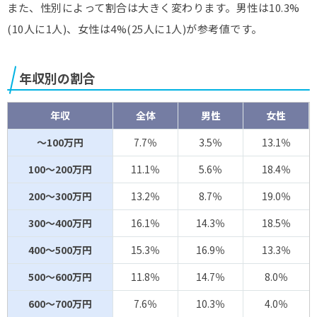
また、性別によって割合は大きく変わります。男性は10.3%
(10人に1人)、女性は4%(25人に1人)が参考値です。
年収別の割合
年収
全体
男性
女性
～100万円
7.7％
3.5％
13.1％
100～200万円
11.1％
5.6％
18.4％
200～300万円
13.2％
8.7％
19.0％
300～400万円
16.1％
14.3％
18.5％
400～500万円
15.3％
16.9％
13.3％
500～600万円
11.8％
14.7％
8.0％
600～700万円
7.6％
10.3％
4.0％