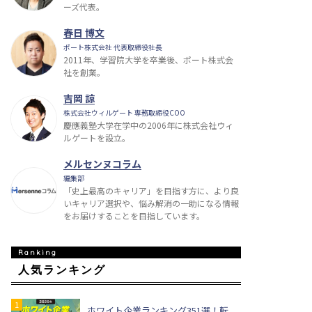
ーズ代表。
春日 博文
ポート株式会社 代表取締役社長
2011年、学習院大学を卒業後、ポート株式会
社を創業。
吉岡 諒
株式会社ウィルゲート 専務取締役COO
慶應義塾大学在学中の2006年に株式会社ウィ
ルゲートを設立。
メルセンヌコラム
編集部
「史上最高のキャリア」を目指す方に、より良
いキャリア選択や、悩み解消の一助になる情報
をお届けすることを目指しています。
人気ランキング
ホワイト企業ランキング351選！転