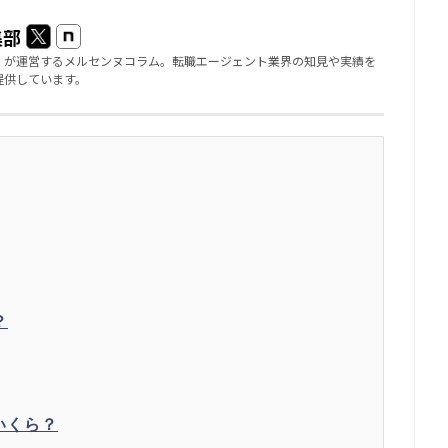
集部
」が運営するメルセンヌコラム。転職エージェント業界の知見や実績を
提供しています。
？
いくら？