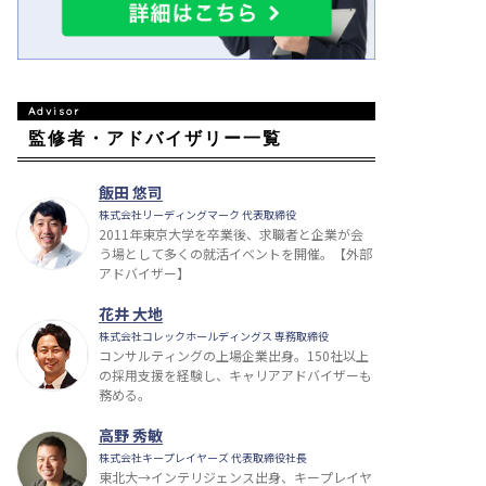
監修者・アドバイザリー一覧
飯田 悠司
株式会社リーディングマーク 代表取締役
2011年東京大学を卒業後、求職者と企業が会
う場として多くの就活イベントを開催。【外部
アドバイザー】
花井 大地
株式会社コレックホールディングス 専務取締役
コンサルティングの上場企業出身。150社以上
の採用支援を経験し、キャリアアドバイザーも
務める。
高野 秀敏
株式会社キープレイヤーズ 代表取締役社長
東北大→インテリジェンス出身、キープレイヤ