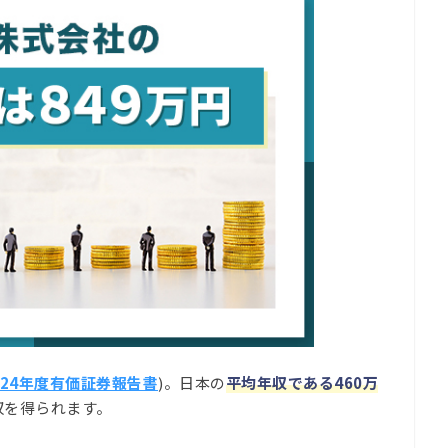
024年度有価証券報告書
)。日本の
平均年収である460
万
収を得られます。