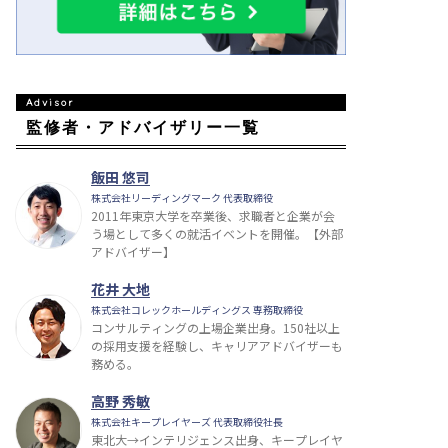
監修者・アドバイザリー一覧
飯田 悠司
株式会社リーディングマーク 代表取締役
2011年東京大学を卒業後、求職者と企業が会
う場として多くの就活イベントを開催。【外部
アドバイザー】
花井 大地
株式会社コレックホールディングス 専務取締役
コンサルティングの上場企業出身。150社以上
の採用支援を経験し、キャリアアドバイザーも
務める。
高野 秀敏
株式会社キープレイヤーズ 代表取締役社長
東北大→インテリジェンス出身、キープレイヤ