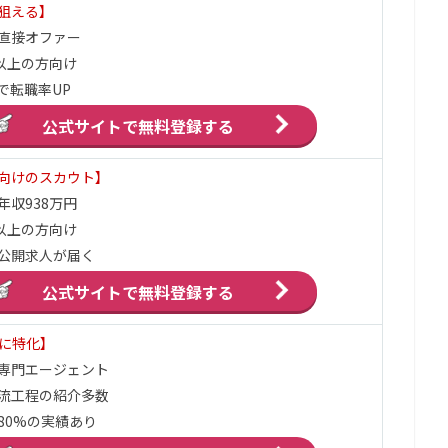
狙える】
直接オファー
円以上の方向け
で転職率UP
公式サイトで
無料登録する
向けのスカウト】
年収938万円
円以上の方向け
公開求人が届く
公式サイトで
無料登録する
界に特化】
ア専門エージェント
流工程の紹介多数
80%の実績あり