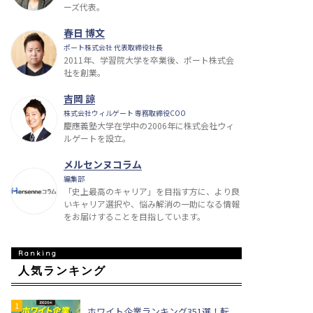
ーズ代表。
春日 博文
ポート株式会社 代表取締役社長
2011年、学習院大学を卒業後、ポート株式会
社を創業。
吉岡 諒
株式会社ウィルゲート 専務取締役COO
慶應義塾大学在学中の2006年に株式会社ウィ
ルゲートを設立。
メルセンヌコラム
編集部
「史上最高のキャリア」を目指す方に、より良
いキャリア選択や、悩み解消の一助になる情報
をお届けすることを目指しています。
人気ランキング
ホワイト企業ランキング351選！転