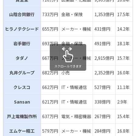
山陰合同銀行
733万円
金融・保険
1,353億円
17.5年
ヒラノテクシード
655万円
メーカー・機械
431億円
14.2年
岩手銀行
693万円
金融・保険
491億円
18.1年
タダノ
667万円
メーカー・機械
2,915億円
15.7年
スクロールできます
丸井グループ
682万円
小売
2,352億円
16.0年
クレスコ
662万円
IT・情報通信
527億円
11.1年
Sansan
621万円
IT・情報通信
338億円
2.9年
戸上電機製作所
637万円
電気・精密機器
267億円
15.4年
エムケー精工
579万円
メーカー・機械
284億円
16.8年