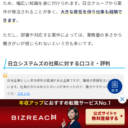
ため、幅広い知識を身に付けられます。日立グループから案
件が発注されることが多く、
大きな責任を伴う仕事も経験で
きます
。
ただし、部署や対応する案件によっては、業務量の多さから
働きがいが感じられないという方も多いです。
日立システムズの社風に対する口コミ・評判
日本企業らしい年功序列の風潮がある企業ですが、職場の雰囲気はいいと思
います。社員の方々はあたたかい人が多かったので、働きやすかったです。
目次
引用：
コエシル
日立グループの企業文化が根強く浸透している。部署にもよるが、基本的に
は風通しの良いところが多い。ダイバーシティを推進しているため、男女問
わず昇進できる環境がある。