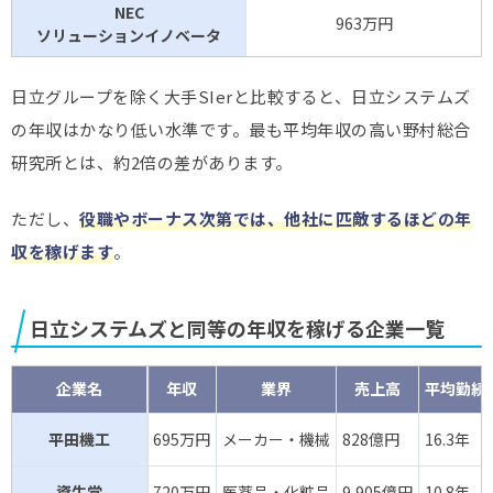
NEC
963万円
ソリューションイノベータ
日立グループを除く大手SIerと比較すると、日立システムズ
の年収はかなり低い水準です。最も平均年収の高い野村総合
研究所とは、約2倍の差があります。
ただし、
役職やボーナス次第では、他社に匹敵するほどの年
収を稼げます
。
日立システムズと同等の年収を稼げる企業一覧
企業名
年収
業界
売上高
平均勤続
平田機工
695万円
メーカー・機械
828億円
16.3年
資生堂
720万円
医薬品・化粧品
9,905億円
10.8年