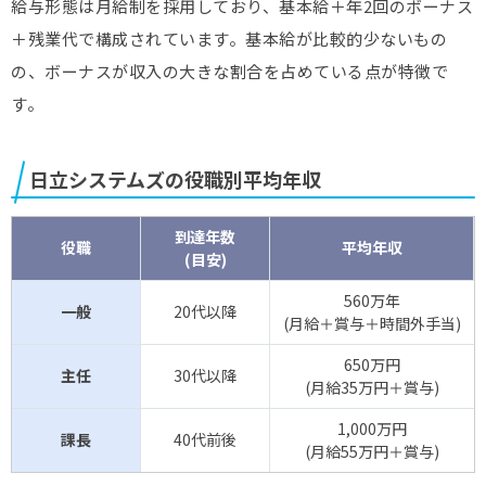
給与形態は月給制を採用しており、基本給＋年2回のボーナス
＋残業代で構成されています。基本給が比較的少ないもの
の、ボーナスが収入の大きな割合を占めている点が特徴で
す。
日立システムズの役職別平均年収
到達年数
役職
平均年収
(目安)
560万年
一般
20代以降
(月給＋賞与＋時間外手当)
650万円
主任
30代以降
(月給35万円＋賞与)
1,000万円
課長
40代前後
(月給55万円＋賞与)