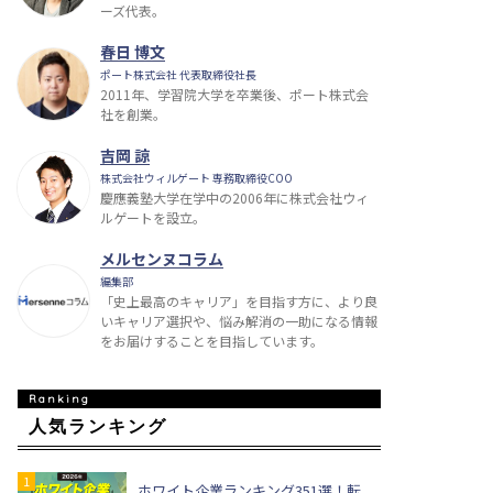
ーズ代表。
春日 博文
ポート株式会社 代表取締役社長
2011年、学習院大学を卒業後、ポート株式会
社を創業。
吉岡 諒
株式会社ウィルゲート 専務取締役COO
慶應義塾大学在学中の2006年に株式会社ウィ
ルゲートを設立。
メルセンヌコラム
編集部
「史上最高のキャリア」を目指す方に、より良
いキャリア選択や、悩み解消の一助になる情報
をお届けすることを目指しています。
人気ランキング
ホワイト企業ランキング351選！転