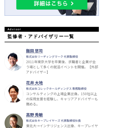
監修者・アドバイザリー一覧
飯田 悠司
株式会社リーディングマーク 代表取締役
2011年東京大学を卒業後、求職者と企業が会
う場として多くの就活イベントを開催。【外部
アドバイザー】
花井 大地
株式会社コレックホールディングス 専務取締役
コンサルティングの上場企業出身。150社以上
の採用支援を経験し、キャリアアドバイザーも
務める。
高野 秀敏
株式会社キープレイヤーズ 代表取締役社長
東北大→インテリジェンス出身、キープレイヤ