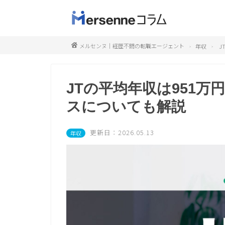
メルセンヌ｜経歴不問の転職エージェント
年収
J
JTの平均年収は951
スについても解説
更新日：2026.05.13
年収