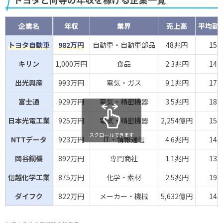
企業名
年収
業界
売上高
平均勤
トヨタ自動車
982万円
自動車・自動車部品
48兆円
15.
キリン
1,000万円
食品
2.3兆円
14.
出光興産
993万円
電気・ガス
9.1兆円
17.
富士通
929万円
電気・精密機器
3.5兆円
18.
日本光電工業
925万円
電気・精密機器
2,254億円
15.
スクロールできます
NTTデータ
923万円
IT・情報通信
4.6兆円
14.
岡谷鋼機
892万円
専門商社
1.1兆円
13.
信越化学工業
875万円
化学・素材
2.5兆円
19.
ダイフク
822万円
メーカー・機械
5,632億円
14.