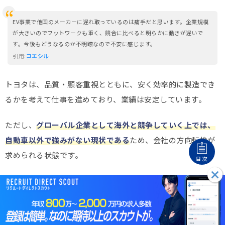
EV事業で他国のメーカーに遅れ取っているのは痛手だと思います。企業規模
が大きいのでフットワークも重く、競合に比べると明らかに動きが遅いで
す。今後もどうなるのか不明瞭なので不安に感じます。
引用:
コエシル
トヨタは、品質・顧客重視とともに、安く効率的に製造でき
るかを考えて仕事を進めており、業績は安定しています。
ただし、
グローバル企業として海外と競争していく上では、
自動車以外で強みがない現状である
ため、会社の方向転換が
求められる状態です。
目次
トヨタの社風に対する口コミ・評判