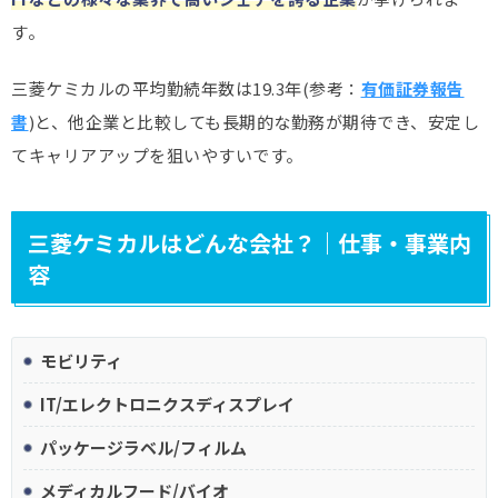
す。
アステラス製薬
1,046万円
医薬品・化粧品
1兆9,123
第一生命
1,044万円
金融・保険
6兆7,959
三菱ケミカルの平均勤続年数は19.3年(参考：
有価証券報告
味の素
1,036万円
食品
1兆5,305
書
)と、他企業と比較しても長期的な勤務が期待でき、安定し
てキャリアアップを狙いやすいです。
KDDI
1,018万円
IT・情報通信
5兆9,179
三菱ケミカルはどんな会社？｜仕事・事業内
容
モビリティ
IT/エレクトロニクスディスプレイ
パッケージラベル/フィルム
メディカルフード/バイオ