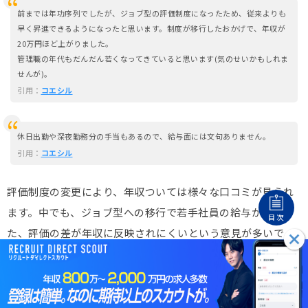
前までは年功序列でしたが、ジョブ型の評価制度になったため、従来よりも
早く昇進できるようになったと思います。制度が移行したおかげで、年収が
20万円ほど上がりました。
管理職の年代もだんだん若くなってきていると思います(気のせいかもしれま
せんが)。
引用：
コエシル
休日出勤や深夜勤務分の手当もあるので、給与面には文句ありません。
引用：
コエシル
評価制度の変更により、年収ついては様々な口コミが見られ
ます。中でも、ジョブ型への移行で若手社員の給与が増え
目次
た、評価の差が年収に反映されにくいという意見が多いで
す。
福利厚生の手当削減もあり、
報酬額の増減は社員ごとに大き