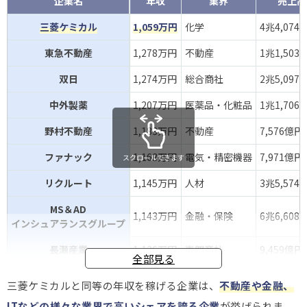
企業名
年収
業界
売上高
三菱ケミカル
1,059万円
化学
4兆4,074
東急不動産
1,278万円
不動産
1兆1,503
双日
1,274万円
総合商社
2兆5,097
中外製薬
1,207万円
医薬品・化粧品
1兆1,706
野村不動産
1,183万円
不動産
7,576億円
ファナック
1,163万円
電気・精密機器
7,971億円
スクロールできます
リクルート
1,145万円
人材
3兆5,574
MS＆AD
1,143万円
金融・保険
6兆6,608
インシュアランスグループ
長瀬産業
1,136万円
専門商社
9,459億円
全部見る
オービック
1,103万円
IT・情報通信
1,212億円
三菱ケミカルと同等の年収を稼げる企業は、
不動産や金融、
NTT
1,069万円
IT・情報通信
13兆7,04
ITなどの
様々な業界で高いシェアを誇る企業
が挙げられま