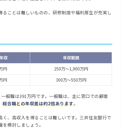
得ることは難しいものの、研修制度や福利厚生が充実し
。
年収
年収範囲
5万円
250万～1,900万円
1万円
300万～550万円
、一般職は391万円です。一般職は、主に窓口での顧客
、
総合職との年収差は約2倍あります
。
高く、高収入を得ることは難しいです。三井住友銀行で
職を検討しましょう。