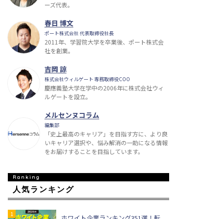
ーズ代表。
春日 博文
ポート株式会社 代表取締役社長
2011年、学習院大学を卒業後、ポート株式会
社を創業。
吉岡 諒
株式会社ウィルゲート 専務取締役COO
慶應義塾大学在学中の2006年に株式会社ウィ
ルゲートを設立。
メルセンヌコラム
編集部
「史上最高のキャリア」を目指す方に、より良
いキャリア選択や、悩み解消の一助になる情報
をお届けすることを目指しています。
人気ランキング
ホワイト企業ランキング351選！転