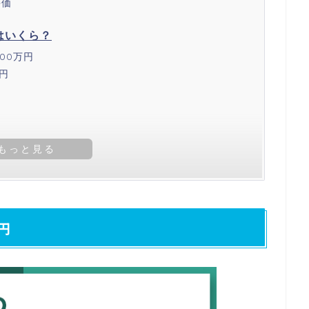
評価
はいくら？
00万円
円
企業一覧
円