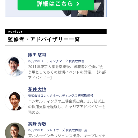
監修者・アドバイザリー一覧
飯田 悠司
株式会社リーディングマーク 代表取締役
2011年東京大学を卒業後、求職者と企業が会
う場として多くの就活イベントを開催。【外部
アドバイザー】
花井 大地
株式会社コレックホールディングス 専務取締役
コンサルティングの上場企業出身。150社以上
の採用支援を経験し、キャリアアドバイザーも
務める。
高野 秀敏
株式会社キープレイヤーズ 代表取締役社長
東北大→インテリジェンス出身、キープレイヤ