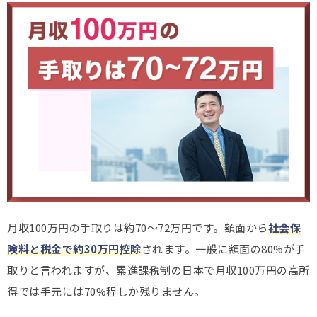
月収100万円の手取りは約70～72万円です。額面から
社会保
険料と税金で約30万円控除
されます。一般に額面の80%が手
取りと言われますが、累進課税制の日本で月収100万円の高所
得では手元には70%程しか残りません。