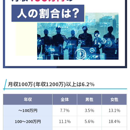
月収100万(年収1200万)以上は6.2%
年収
全体
男性
女性
～100万円
7.7％
3.5％
13.1％
100～200万円
11.1％
5.6％
18.4％