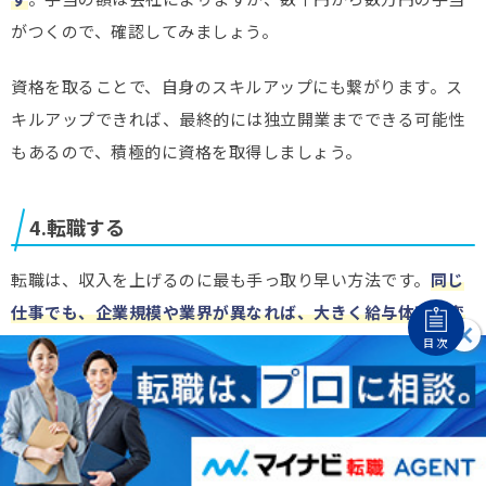
がつくので、確認してみましょう。
資格を取ることで、自身のスキルアップにも繋がります。ス
キルアップできれば、最終的には独立開業までできる可能性
もあるので、積極的に資格を取得しましょう。
4.転職する
転職は、収入を上げるのに最も手っ取り早い方法です。
同じ
仕事でも、企業規模や業界が異なれば、大きく給与体系が変
わります
。月給14万からなら、正社員になれば、未経験でも
目次
収入アップの可能性は高いです。
現職に不満があり、昇給の見込みもないなら、転職を考える
べきです。未経験の仕事に抵抗がない方は、かなり多くの選