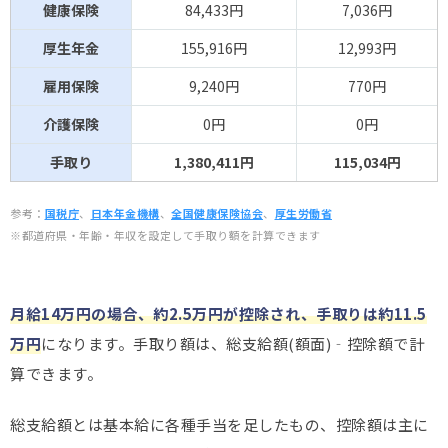
健康保険
84,433円
7,036円
厚生年金
155,916円
12,993円
雇用保険
9,240円
770円
介護保険
0円
0円
手取り
1,380,411円
115,034円
参考：
国税庁
、
日本年金機構
、
全国健康保険協会
、
厚生労働省
※都道府県・年齢・年収を設定して手取り額を計算できます
月給14万円の場合、約2.5万円が控除され、手取りは約11.5
万円
になります。手取り額は、総支給額(額面)‐控除額で計
算できます。
総支給額とは基本給に各種手当を足したもの、控除額は主に