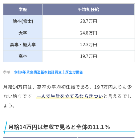
学歴
平均初任給
院卒(修士)
28.7万円
大卒
24.8万円
高専・短大卒
22.3万円
高卒
19.7万円
参考：
令和6年賃金構造基本統計調査｜厚生労働省
月給14万円は、高卒の平均初任給である、19.7万円よりも少
ない給与です。
一人で生計を立てるならきつい
と言えるでし
ょう。
月給14万円は年収で見ると全体の11.1%