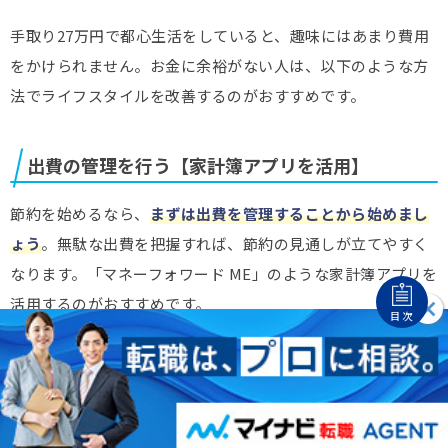
手取り27万円で都心生活をしていると、趣味にはあまり費用
をかけられません。お金に余裕がない人は、以下のような方
法でライフスタイルを改善するのがおすすめです。
出費の管理を行う【家計簿アプリを活用】
節約を始めるなら、
まずは出費を管理することから始めまし
ょう
。無駄な出費を把握すれば、節約の見通しが立てやすく
なります。「マネーフォワード ME」のような家計簿アプリを
活用するのがおすすめです。
目次
出費に意識を向けることで、必要のない日用品の購入や外食
など、普段気にしていなかった無駄遣いを減らせます。ま
た、通信費や保険料、サブスクなどの固定費で必要以上の支
払いがある項目にも気づきやすいです。